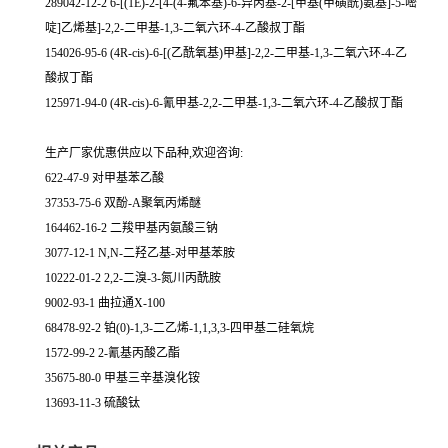
289042-12-2 6-[(1E)-2-[4-(4-氟苯基)-6-异丙基-2-[甲基(甲磺酰)氨基]-5-嘧
啶]乙烯基]-2,2-二甲基-1,3-二氧六环-4-乙酸叔丁酯
154026-95-6 (4R-cis)-6-[(乙酰氧基)甲基]-2,2-二甲基-1,3-二氧六环-4-乙
酸叔丁酯
125971-94-0 (4R-cis)-6-氰甲基-2,2-二甲基-1,3-二氧六环-4-乙酸叔丁酯
生产厂家优惠供应以下品种,欢迎咨询:
622-47-9 对甲基苯乙酸
37353-75-6 双酚-A聚氧丙烯醚
164462-16-2 二羧甲基丙氨酸三钠
3077-12-1 N,N-二羟乙基-对甲基苯胺
10222-01-2 2,2-二溴-3-氮川丙酰胺
9002-93-1 曲拉通X-100
68478-92-2 铂(0)-1,3-二乙烯-1,1,3,3-四甲基二硅氧烷
1572-99-2 2-氰基丙酸乙酯
35675-80-0 甲基三辛基溴化铵
13693-11-3 硫酸钛