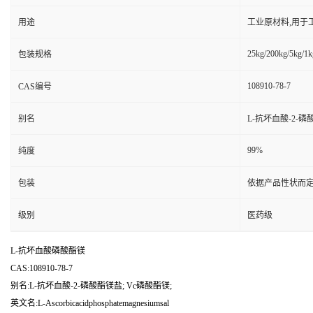
用途
工业原材料,用于
25kg/200kg/5kg/1k
包装规格
108910-78-7
CAS编号
别名
L-抗坏血酸-2-磷
99%
纯度
包装
依据产品性状而定
级别
医药级
L-抗坏血酸磷酸酯镁
CAS:108910-78-7
别名:L-抗坏血酸-2-磷酸酯镁盐; Vc磷酸酯镁;
英文名:L-Ascorbicacidphosphatemagnesiumsal