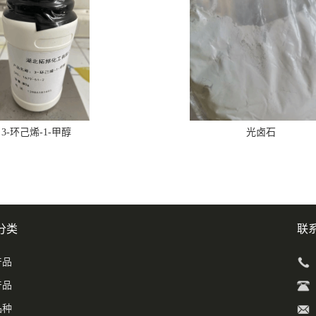
3-环己烯-1-甲醇
光卤石
分类
联
产品
产品
品种