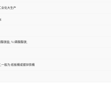
工业化大生产
g
酸酯镁盐; Vc磷酸酯镁;
,一般为:纸板桶或镀锌铁桶