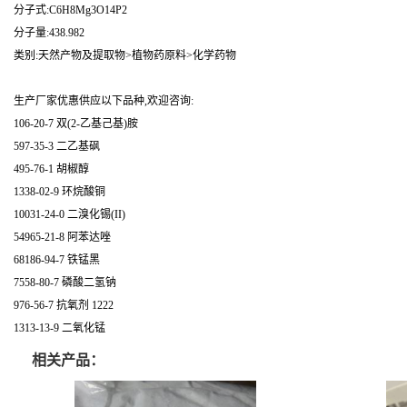
分子式:C6H8Mg3O14P2
分子量:438.982
类别:天然产物及提取物>植物药原料>化学药物
生产厂家优惠供应以下品种,欢迎咨询:
106-20-7 双(2-乙基己基)胺
597-35-3 二乙基砜
495-76-1 胡椒醇
1338-02-9 环烷酸铜
10031-24-0 二溴化锡(II)
54965-21-8 阿苯达唑
68186-94-7 铁锰黑
7558-80-7 磷酸二氢钠
976-56-7 抗氧剂 1222
1313-13-9 二氧化锰
相关产品：