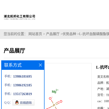
您当前的位置：
网站首页
>
产品展厅
>
优势品种
>
L-抗坏血酸磷酸酯
产品展厅
联系方式
L-抗
手机：
13986181695
英文名称
品牌：
拓
手机：
13986192185
产地：
湖
手机：
13517263819
货号：
T
cas：
108
Q Q：
价格：
￥