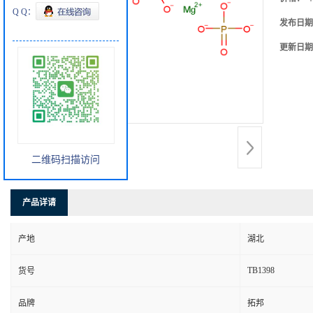
Q Q：
发布日期
更新日期
二维码扫描访问
产品详请
产地
湖北
TB1398
货号
品牌
拓邦