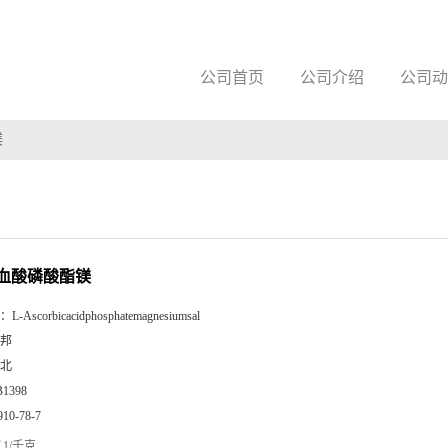
公司首页
公司介绍
公司动
镁
坏血酸磷酸酯镁
：
L-Ascorbicacidphosphatemagnesiumsal
邦
北
B1398
910-78-7
1/千克