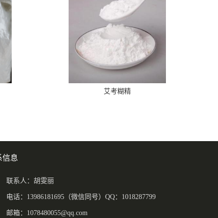
艾考糊精
系信息
联系人：胡雯丽
电话：13986181695（微信同号）QQ：1018287799
邮箱：
1078480055@qq.com