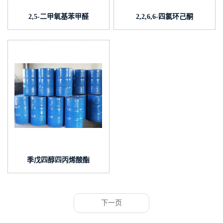
2,5-二甲氧基苯甲醛
2,2,6,6-四氯环己酮
季戊四醇四丙烯酸酯
下一页