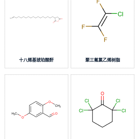
十八烯基琥珀酸酐
聚三氟氯乙烯树脂