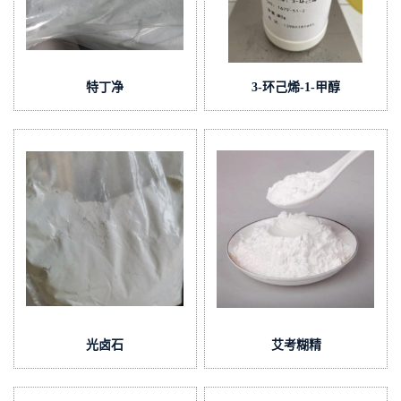
特丁净
3-环己烯-1-甲醇
光卤石
艾考糊精