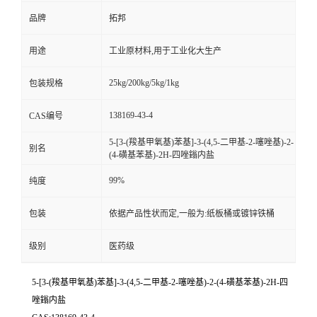
品牌
拓邦
用途
工业原材料,用于工业化大生产
25kg/200kg/5kg/1kg
包装规格
138169-43-4
CAS编号
5-[3-(羧基甲氧基)苯基]-3-(4,5-二甲基-2-噻唑基)-2-
别名
(4-磺基苯基)-2H-四唑鎓内盐
99%
纯度
包装
依据产品性状而定,一般为:纸板桶或镀锌铁桶
级别
医药级
5-[3-(羧基甲氧基)苯基]-3-(4,5-二甲基-2-噻唑基)-2-(4-磺基苯基)-2H-四
唑鎓内盐