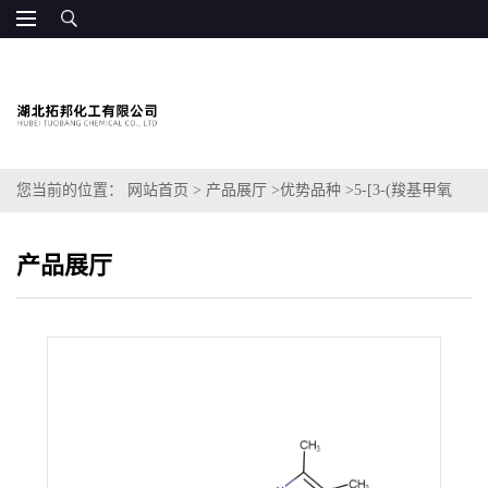
您当前的位置：
网站首页
>
产品展厅
>
优势品种
>
5-[3-(羧基甲氧
基)苯基]-3-(4,5-二甲基-2-噻唑基)-2-(4-磺基苯基)-2H-四唑鎓内盐
产品展厅