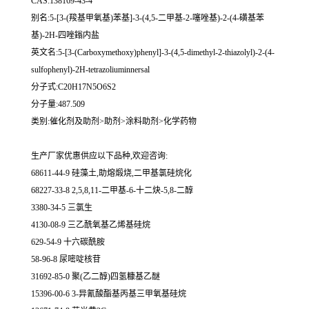
CAS:138169-43-4
别名:5-[3-(羧基甲氧基)苯基]-3-(4,5-二甲基-2-噻唑基)-2-(4-磺基苯
基)-2H-四唑鎓内盐
英文名:5-[3-(Carboxymethoxy)phenyl]-3-(4,5-dimethyl-2-thiazolyl)-2-(4-
sulfophenyl)-2H-tetrazoliuminnersal
分子式:C20H17N5O6S2
分子量:487.509
类别:催化剂及助剂>助剂>涂料助剂>化学药物
生产厂家优惠供应以下品种,欢迎咨询:
68611-44-9 硅藻土,助熔煅烧,二甲基氯硅烷化
68227-33-8 2,5,8,11-二甲基-6-十二炔-5,8-二醇
3380-34-5 三氯生
4130-08-9 三乙酰氧基乙烯基硅烷
629-54-9 十六碳酰胺
58-96-8 尿嘧啶核苷
31692-85-0 聚(乙二醇)四氢糠基乙醚
15396-00-6 3-异氰酸酯基丙基三甲氧基硅烷