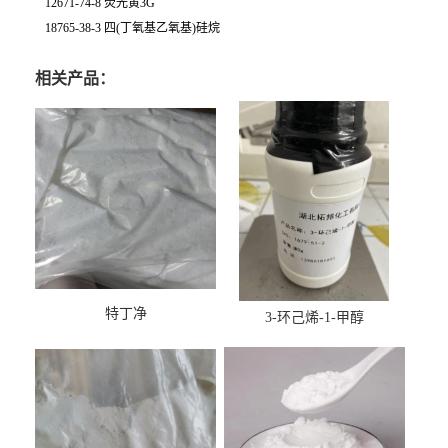
12671-74-8 荧光黄3G
18765-38-3 四(丁氧基乙氧基)硅烷
相关产品：
特丁净
3-环己烯-1-甲醇