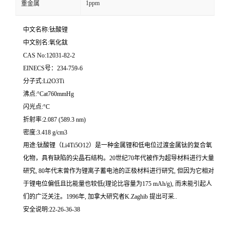
1ppm
重金属
中文名称:钛酸锂
中文别名:氧化鈦
CAS No:12031-82-2
EINECS号：234-759-6
分子式:Li2O3Ti
沸点:°Cat760mmHg
闪光点:°C
折射率:2.087 (589.3 nm)
密度:3.418 g/cm3
用途:钛酸锂（Li4Ti5O12）是一种金属锂和低电位过渡金属钛的复合氧
化物，具有缺陷的尖晶石结构。20世纪70年代被作为超导材料进行大量
研究, 80年代末曾作为锂离子蓄电池的正极材料进行研究, 但因为它相对
于锂电位偏低且比能量也较低(理论比容量为175 mAh/g), 而未能引起人
们的广泛关注。1996年, 加拿大研究者K.Zaghib 提出可采..
安全说明:22-26-36-38