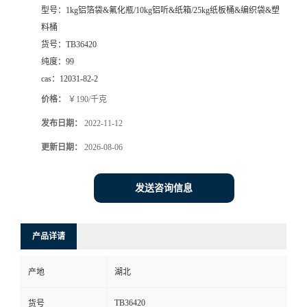
型号：
1kg铝箔袋&氟化瓶/10kg铝听&纸箱/25kg纸板桶&编织袋&塑
料桶
货号：
TB36420
纯度：
99
cas：
12031-82-2
价格：
￥190/千克
发布日期：
2022-11-12
更新日期：
2026-08-06
发送咨询信息
产品详请
产地
湖北
TB36420
货号