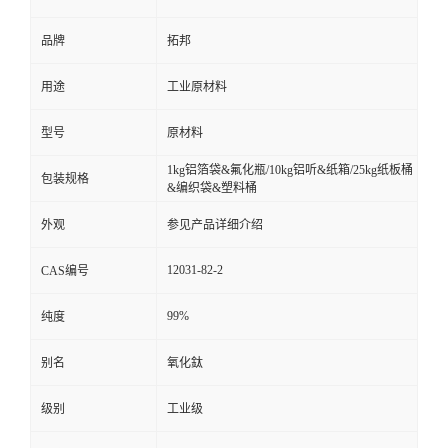
品牌
拓邦
用途
工业原材料
型号
原材料
1kg铝箔袋&氟化瓶/10kg铝听&纸箱/25kg纸板桶
包装规格
&编织袋&塑料桶
外观
参见产品详细介绍
12031-82-2
CAS编号
99%
纯度
别名
氧化鈦
级别
工业级