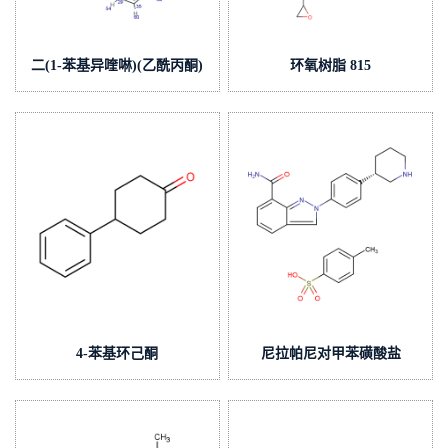
二(1-苯基异喹啉)(乙酰丙酮)
环氧树脂 815
合铱(III)
4-苯基环己酮
尼拉帕尼对甲苯磺酸盐