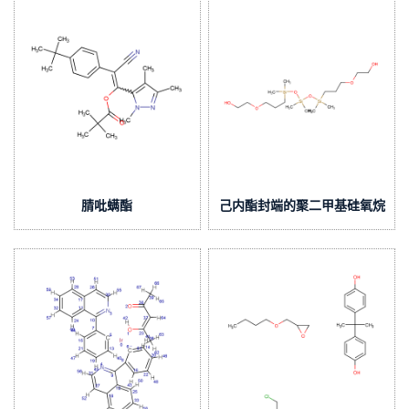
腈吡螨酯
己内酯封端的聚二甲基硅氧烷