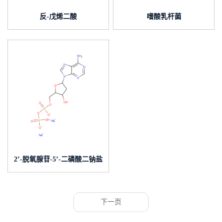
反-戊烯二酸
嗜酸乳杆菌
2’-脱氧腺苷-5’-二磷酸二钠盐
下一页