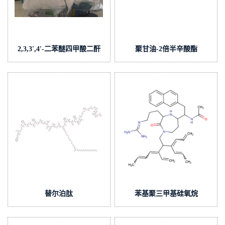
2,3,3',4'-二苯醚四甲酸二酐
聚甘油-2倍半辛酸酯
替尔泊肽
苯基聚三甲基硅氧烷