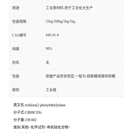
用途
工业原材料,用于工业化大生产
25kg/200kg/5kg/1kg
包装规格
940-41-0
CAS编号
99%
纯度
别名
无
包装
依据产品性状而定,一般为:纸板桶或镀锌铁桶
级别
工业级
英文名:richloro(2-phenylethyl)silane
分子式:C8H9Cl3Si
分子量:239.602
类别:其他>化学试剂>有机硅化合物>