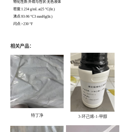
物化性质:外观与性状:无色液体
密度:1.234 g/mL at25 °C(lit.)
沸点:93-96 °C3 mmHg(lit.)
闪点:>230 °F
相关产品：
特丁净
3-环己烯-1-甲醇