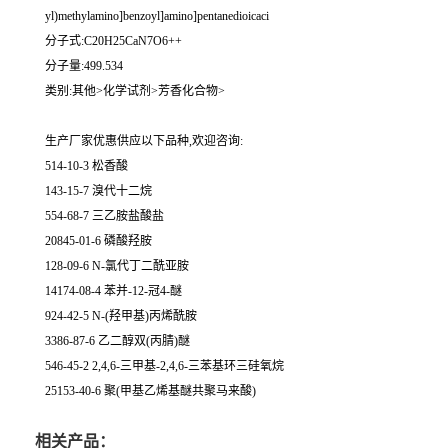
yl)methylamino]benzoyl]amino]pentanedioicaci
分子式:C20H25CaN7O6++
分子量:499.534
类别:其他>化学试剂>芳香化合物>
生产厂家优惠供应以下品种,欢迎咨询:
514-10-3 松香酸
143-15-7 溴代十二烷
554-68-7 三乙胺盐酸盐
20845-01-6 磷酸羟胺
128-09-6 N-氯代丁二酰亚胺
14174-08-4 苯并-12-冠4-醚
924-42-5 N-(羟甲基)丙烯酰胺
3386-87-6 乙二醇双(丙腈)醚
546-45-2 2,4,6-三甲基-2,4,6-三苯基环三硅氧烷
25153-40-6 聚(甲基乙烯基醚共聚马来酸)
相关产品：