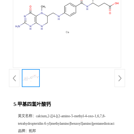
5-甲基四氢叶酸钙
英文名称：
calcium,2-[[4-[(2-amino-5-methyl-4-oxo-1,6,7,8-
tetrahydropteridin-6-yl)methylamino]benzoyl]amino]pentanedioicaci
品牌：
拓邦