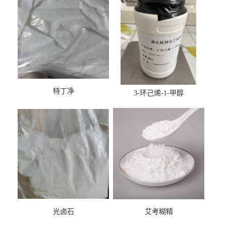
特丁净
3-环己烯-1-甲醇
光卤石
艾考糊精