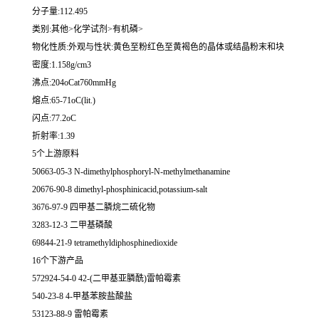
分子量:112.495
类别:其他>化学试剂>有机磷>
物化性质:外观与性状:黄色至粉红色至黄褐色的晶体或结晶粉末和块
密度:1.158g/cm3
沸点:204oCat760mmHg
熔点:65-71oC(lit.)
闪点:77.2oC
折射率:1.39
5个上游原料
50663-05-3 N-dimethylphosphoryl-N-methylmethanamine
20676-90-8 dimethyl-phosphinicacid,potassium-salt
3676-97-9 四甲基二膦烷二硫化物
3283-12-3 二甲基磷酸
69844-21-9 tetramethyldiphosphinedioxide
16个下游产品
572924-54-0 42-(二甲基亚膦酰)雷帕霉素
540-23-8 4-甲基苯胺盐酸盐
53123-88-9 雷帕霉素