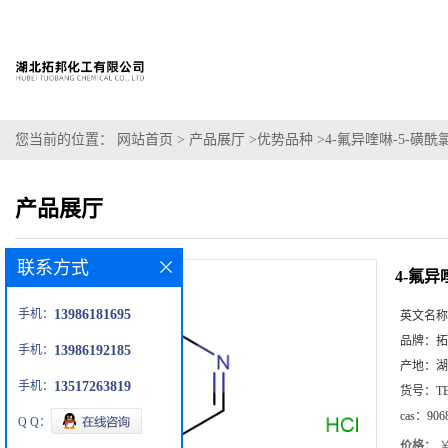
您当前的位置：
网站首页
>
产品展厅
>
优势品种
>
4-氟异喹啉-5-磺
产品展厅
联系方式
4-氟异
手机：
13986181695
英文名称
品牌：
拓
手机：
13986192185
产地：
湖
手机：
13517263819
货号：
T
cas：
906
Q Q：
价格：
￥