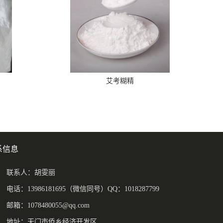
艾考糊精
系信息
联系人：胡雯丽
电话：13986181695（微信同号）QQ：1018287799
邮箱：
1078480055@qq.com
地址：天门市侨乡经济开发区