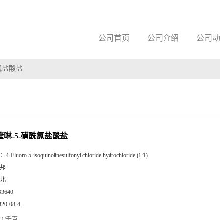
公司首页
公司介绍
公司动
酰氯盐酸盐
喹啉-5-磺酰氯盐酸盐
：
4-Fluoro-5-isoquinolinesulfonyl chloride hydrochloride (1:1)
邦
北
B3640
820-08-4
1/千克