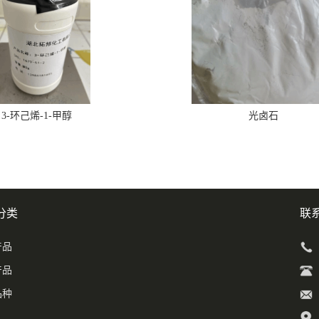
3-环己烯-1-甲醇
光卤石
分类
联
产品
产品
品种