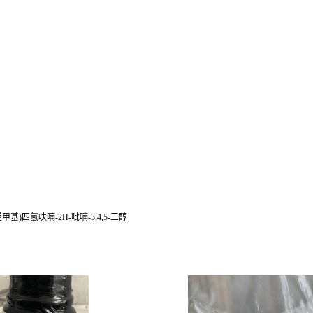
-6-(羟甲基)四氢呋喃-2H-吡喃-3,4,5-三醇