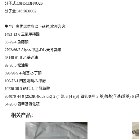
分子式:C9H5Cl3FNO2S
分子量:316.5639032
生产厂家优惠供应以下品种,欢迎咨询:
1493-13-6 三氟甲磺酸
83-79-4 鱼藤酮
2792-66-7 Alpha-甲基-DL-天冬氨酸
63148-61-8 乙基硅油
99-86-5 松油烯
590-90-9 4-羟基-2-丁酮
100-72-1 四氢吡喃-2-甲醇
10236-58-5 硒代-L-半胱氨酸
864070-44-0 (2S,3R,4R,5S,6R)-2-(4-氯-3-(4-((S)-四氢呋喃-3-基)氧基)苄基)苯基)
64-20-0 四甲基溴化铵
相关产品：