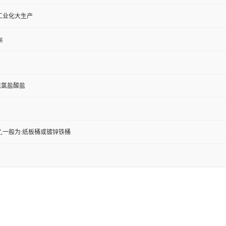
工业化大生产
g
磺酰氯盐酸盐
,一般为:纸板桶或镀锌铁桶