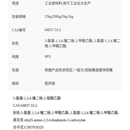
用途
工业原材料,用于工业化大生产
25kg/200kg/5kg/1kg
包装规格
64837-53-2
CAS编号
5-氨基-1,3,4-噻二唑-2-甲酸乙酯; 2-氨基-1,3,4-噻二
别名
唑-5-甲酸乙酯;
99%
纯度
包装
依据产品性状而定,一般为:纸板桶或镀锌铁桶
级别
医药级
5-氨基-1,3,4-噻二唑-2-羧酸乙酯
CAS:64837-53-2
别名:5-氨基-1,3,4-噻二唑-2-甲酸乙酯; 2-氨基-1,3,4-噻二唑-5-甲酸乙酯;
英文名:ethyl5-amino-1,3,4-thiadiazole-2-carboxylate
分子式:C5H7N3O2S