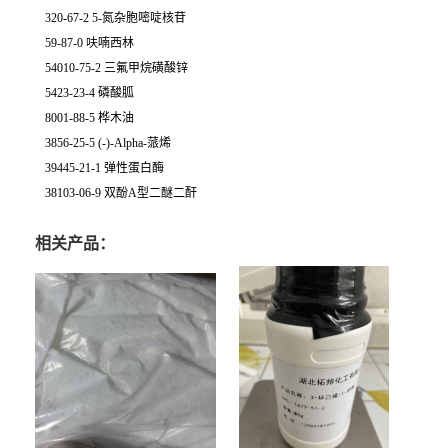
320-67-2 5-氮杂胞嘧啶核苷
59-87-0 呋喃西林
54010-75-2 三氟甲烷磺酸锌
5423-23-4 磷酸胍
8001-88-5 桦木油
3856-25-5 (-)-Alpha-蒎烯
39445-21-1 弹性蛋白酶
38103-06-9 双酚A型二醚二酐
相关产品：