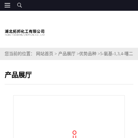
您当前的位置：
网站首页
>
产品展厅
>
优势品种
>
5-氨基-1,3,4-噻二
唑-2-羧酸乙酯
产品展厅