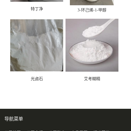
特丁净
3-环己烯-1-甲醇
光卤石
艾考糊精
导航菜单