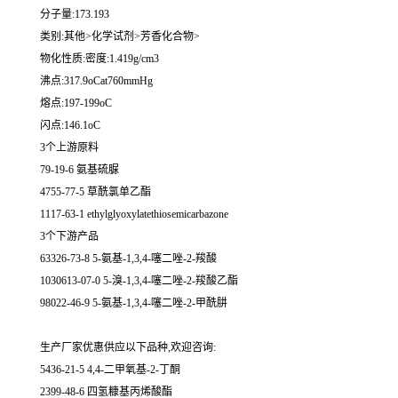
分子量:173.193
类别:其他>化学试剂>芳香化合物>
物化性质:密度:1.419g/cm3
沸点:317.9oCat760mmHg
熔点:197-199oC
闪点:146.1oC
3个上游原料
79-19-6 氨基硫脲
4755-77-5 草酰氯单乙酯
1117-63-1 ethylglyoxylatethiosemicarbazone
3个下游产品
63326-73-8 5-氨基-1,3,4-噻二唑-2-羧酸
1030613-07-0 5-溴-1,3,4-噻二唑-2-羧酸乙酯
98022-46-9 5-氨基-1,3,4-噻二唑-2-甲酰肼
生产厂家优惠供应以下品种,欢迎咨询:
5436-21-5 4,4-二甲氧基-2-丁酮
2399-48-6 四氢糠基丙烯酸酯