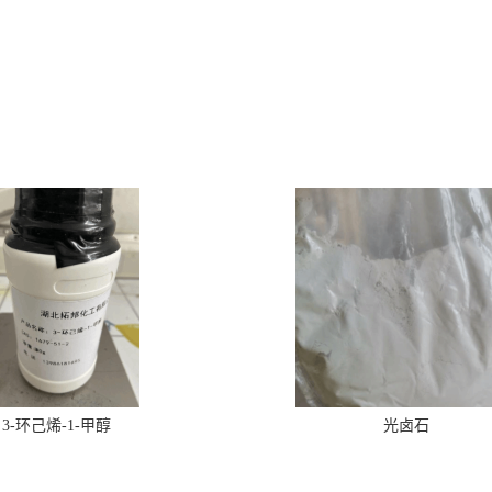
3-环己烯-1-甲醇
光卤石