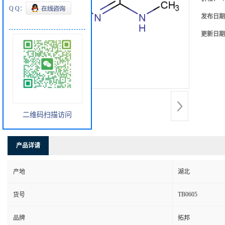
Q Q：
发布日期
更新日期
二维码扫描访问
产品详请
产地
湖北
TB0605
货号
品牌
拓邦