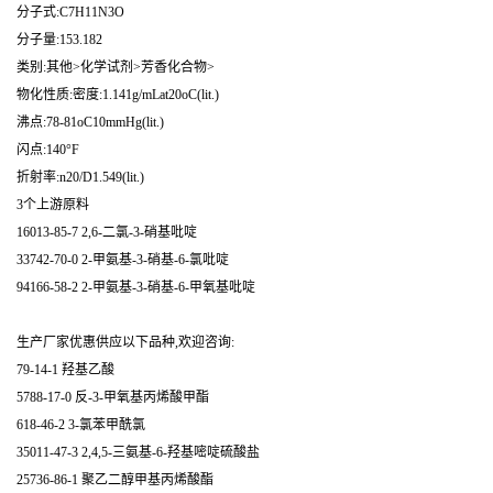
分子式:C7H11N3O
分子量:153.182
类别:其他>化学试剂>芳香化合物>
物化性质:密度:1.141g/mLat20oC(lit.)
沸点:78-81oC10mmHg(lit.)
闪点:140°F
折射率:n20/D1.549(lit.)
3个上游原料
16013-85-7 2,6-二氯-3-硝基吡啶
33742-70-0 2-甲氨基-3-硝基-6-氯吡啶
94166-58-2 2-甲氨基-3-硝基-6-甲氧基吡啶
生产厂家优惠供应以下品种,欢迎咨询:
79-14-1 羟基乙酸
5788-17-0 反-3-甲氧基丙烯酸甲酯
618-46-2 3-氯苯甲酰氯
35011-47-3 2,4,5-三氨基-6-羟基嘧啶硫酸盐
25736-86-1 聚乙二醇甲基丙烯酸酯