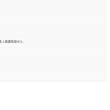
基-3-氨基吡啶HCL;