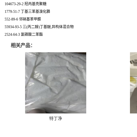
104673-29-2 羟丙基壳聚糖
1779-51-7 丁基三苯基溴化膦
552-89-6 邻硝基苯甲醛
55934-93-5 三(丙二醇)丁基醚,异构体混合物
2524-64-3 氯磷酸二苯酯
相关产品：
特丁净