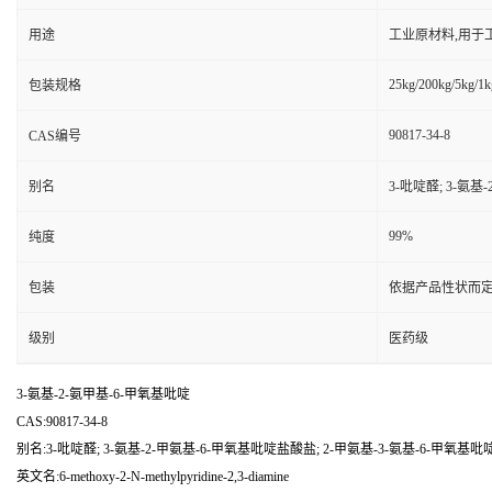
用途
工业原材料,用于
25kg/200kg/5kg/1k
包装规格
90817-34-8
CAS编号
别名
3-吡啶醛; 3-氨基
99%
纯度
包装
依据产品性状而定
级别
医药级
3-氨基-2-氨甲基-6-甲氧基吡啶
CAS:90817-34-8
别名:3-吡啶醛; 3-氨基-2-甲氨基-6-甲氧基吡啶盐酸盐; 2-甲氨基-3-氨基-6-甲氧基吡
英文名:6-methoxy-2-N-methylpyridine-2,3-diamine