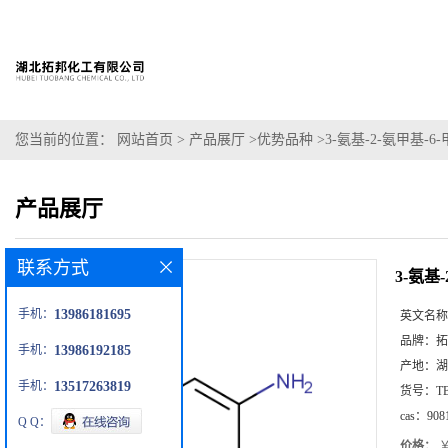
您当前的位置：
网站首页
>
产品展厅
>
优势品种
>
3-氨基-2-氨甲基-
产品展厅
联系方式
3-氨基
手机：
13986181695
英文名称
品牌：
拓
手机：
13986192185
产地：
湖
手机：
13517263819
货号：
T
cas：
908
Q Q：
价格：
￥