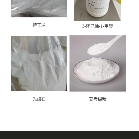
特丁净
3-环己烯-1-甲醇
光卤石
艾考糊精