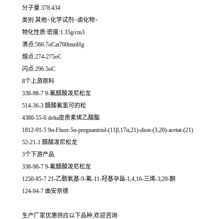
分子量:378.434
类别:其他>化学试剂>卤化物>
物化性质:密度:1.35g/cm3
沸点:566.7oCat760mmHg
熔点:274-275oC
闪点:296.5oC
8个上游原料
338-98-7 9-氟醋酸泼尼松龙
514-36-3 醋酸氟氢可的松
4380-55-6 delta皮质素烯乙酸酯
1812-91-5 9α-Fluor-5α-pregnantriol-(11β,17α,21)-dion-(3,20)-acetat-(21)
52-21-1 醋酸泼尼松龙
3个下游产品
338-98-7 9-氟醋酸泼尼松龙
1250-85-7 21-乙酰氧基-9-氟-11-羟基孕甾-1,4,16-三烯-3,20-酮
124-94-7 曲安奈德
生产厂家优惠供应以下品种,欢迎咨询: