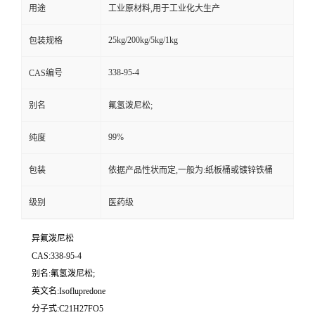
用途
工业原材料,用于工业化大生产
25kg/200kg/5kg/1kg
包装规格
338-95-4
CAS编号
别名
氟氢泼尼松;
99%
纯度
包装
依据产品性状而定,一般为:纸板桶或镀锌铁桶
级别
医药级
异氟泼尼松
CAS:338-95-4
别名:氟氢泼尼松;
英文名:Isoflupredone
分子式:C21H27FO5