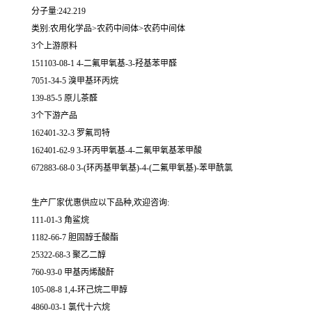
分子量:242.219
类别:农用化学品>农药中间体>农药中间体
3个上游原料
151103-08-1 4-二氟甲氧基-3-羟基苯甲醛
7051-34-5 溴甲基环丙烷
139-85-5 原儿茶醛
3个下游产品
162401-32-3 罗氟司特
162401-62-9 3-环丙甲氧基-4-二氟甲氧基苯甲酸
672883-68-0 3-(环丙基甲氧基)-4-(二氟甲氧基)-苯甲酰氯
生产厂家优惠供应以下品种,欢迎咨询:
111-01-3 角鲨烷
1182-66-7 胆固醇壬酸酯
25322-68-3 聚乙二醇
760-93-0 甲基丙烯酸酐
105-08-8 1,4-环己烷二甲醇
4860-03-1 氯代十六烷