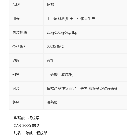
品牌
拓邦
用途
工业原材料,用于工业化大生产
25kg/200kg/5kg/1kg
包装规格
68835-89-2
CAS编号
99%
纯度
别名
二碳酸二叔戊酯;
包装
依据产品性状而定,一般为:纸板桶或镀锌铁桶
级别
医药级
焦碳酸二叔戊酯
CAS:68835-89-2
别名:二碳酸二叔戊酯;