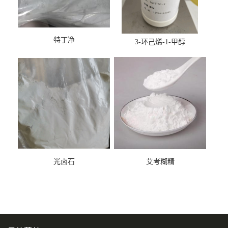
特丁净
3-环己烯-1-甲醇
光卤石
艾考糊精