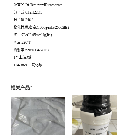
英文名:Di-Tert-AmylDicarbonate
分子式:C12H22O5
分子量:246.3
物化性质:密度:1.006g/mLat25oC(lit.)
沸点:70oC0.05mmHg(lit.)
闪点:220°F
折射率:n20/D1.422(lit.)
1个上游原料
124-38-9 二氧化碳
相关产品：