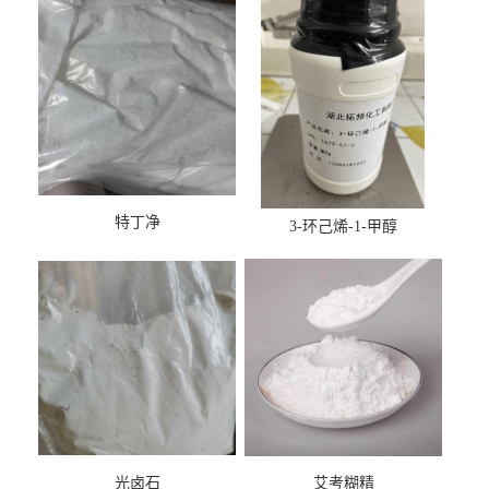
特丁净
3-环己烯-1-甲醇
光卤石
艾考糊精