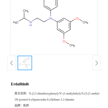
Erdafitinib
英文名称：
N-(3,5-dimethoxyphenyl)-N'-(1-methylethyl)-N-[3-(1-methyl-
1H-pyrazol-4-yl)quinoxalin-6-yl]ethane-1,2-diamine
品牌：
拓邦