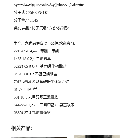
pyrazol-4-yl)quinoxalin-6-yl]ethane-1,2-diamine
分子式:C25H30N6O2
分子量:446.545
类别:其他>化学试剂>芳香化合物>
生产厂家优惠供应以下品种,欢迎咨询:
2215-89-6 4,4'-二苯醚二甲酸
1435-48-9 2,4-二氯氟苯
52328-05-9 O-甲基异脲 半硫酸盐
34041-09-3 2-乙基己酸钼盐
70131-69-0 苯基含硅倍半环氧乙烷
61-73-4 亚甲兰
531-18-0 六甲醇基三聚氰胺
341-58-2 2,2'-二(三氟甲基)二氨基联苯
68359-37-5 氟氯氰菊酯
相关产品：