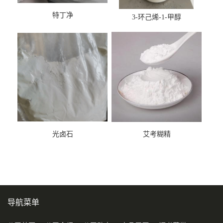
特丁净
3-环己烯-1-甲醇
光卤石
艾考糊精
导航菜单