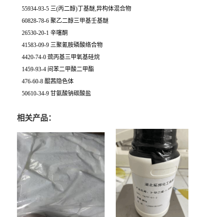
55934-93-5 三(丙二醇)丁基醚,异构体混合物
60828-78-6 聚乙二醇三甲基壬基醚
26530-20-1 辛噻酮
41583-09-9 三聚氰胺磷酸络合物
4420-74-0 巯丙基三甲氧基硅烷
1459-93-4 间苯二甲酸二甲酯
476-60-8 醌茜隐色体
50610-34-9 甘氨酸钠碳酸盐
相关产品：