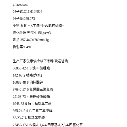
yl]aceticaci
分子式:C11H19NO4
分子量:229.273
类别:其他>化学试剂>含氮有机物>
物化性质:密度:1.151g/cm3
沸点:357.4oCat760mmHg
折射率:1.491
生产厂家优惠供应以下品种,欢迎咨询:
36953-42-1 3-溴-4-氯吡啶
142-63-2 哌嗪(六水)
16089-48-8 肉桂酸钾
37640-57-6 氰尿酸三聚氰胺
25168-73-4 蔗糖硬脂酸酯
1948-33-0 特丁基对苯二酚
365-24-2 4,4'-二氟二苯甲醇
62-23-7 对硝基苯甲酸
27452-17-1 6-溴-1,1,4,4-四甲基-1,2,3,4-四氢化萘