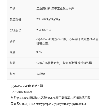
用途
工业原材料,用于工业化大生产
25kg/200kg/5kg/1kg
包装规格
204688-61-9
CAS编号
(S)-1-Boc-吡咯烷-3-乙酸; (S)-N-叔丁氧羰基-3-四氢
别名
吡咯乙酸;
99%
纯度
包装
依据产品性状而定,一般为:纸板桶或镀锌铁桶
级别
医药级
(S)-N-Boc-3-四氢吡咯乙酸
CAS:204688-61-9
别名:(S)-1-Boc-吡咯烷-3-乙酸; (S)-N-叔丁氧羰基-3-四氢吡咯乙酸;
英文名:2-[(3S)-1-[(2-methylpropan-2-yl)oxycarbonyl]pyrrolidin-3-