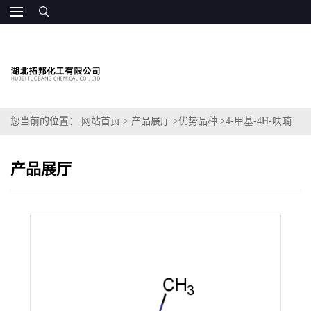
您当前的位置：
网站首页
>
产品展厅
>
优势品种
>
4-甲基-4H-呋喃
并[3,2-b]吡咯-5-羧酸
产品展厅