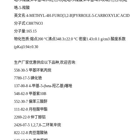
咯-5-羧酸;4-甲基-4H-呋[3,2-B]吡咯-5-羧酸;4-甲基-4H-呋喃并[3,2-B]吡
咯-5-羧酸
英文名:4-METHYL-4H-FURO[3,2-B]PYRROLE-5-CARBOXYLIC ACID
分子式:C8H7NO3
分子量:165.15
物化性质:熔点200 °C沸点348.3±22.0 °C 密度1.43±0.1 g/cm3 酸度系数
(pKa)3.94±0.30
生产厂家优惠供应以下品种,欢迎咨询:
558-30-5 甲基环氧丙烷
7789-17-5 碘化铯
137-00-8 4-甲基-5-(beta-羟乙基)噻唑
548-62-9 甲基紫10B
552-30-7 偏苯三酸酐
111-82-0 月桂酸甲酯
2269-22-9 仲丁醇铝
2426-07-5 1,2,7,8-二环氧辛烷
822-12-8 肉豆蔻酸钠