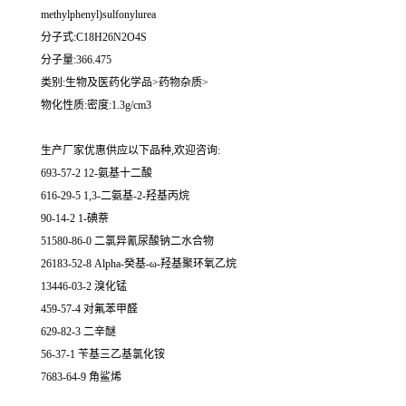
methylphenyl)sulfonylurea
分子式:C18H26N2O4S
分子量:366.475
类别:生物及医药化学品>药物杂质>
物化性质:密度:1.3g/cm3
生产厂家优惠供应以下品种,欢迎咨询:
693-57-2 12-氨基十二酸
616-29-5 1,3-二氨基-2-羟基丙烷
90-14-2 1-碘萘
51580-86-0 二氯异氰尿酸钠二水合物
26183-52-8 Alpha-癸基-ω-羟基聚环氧乙烷
13446-03-2 溴化锰
459-57-4 对氟苯甲醛
629-82-3 二辛醚
56-37-1 苄基三乙基氯化铵
7683-64-9 角鲨烯