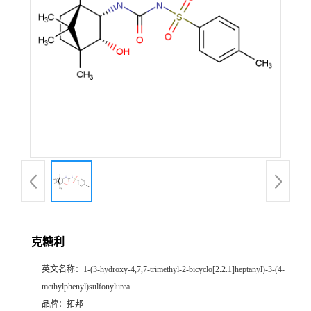
克糖利
英文名称：
1-(3-hydroxy-4,7,7-trimethyl-2-bicyclo[2.2.1]heptanyl)-3-(4-
methylphenyl)sulfonylurea
品牌：
拓邦