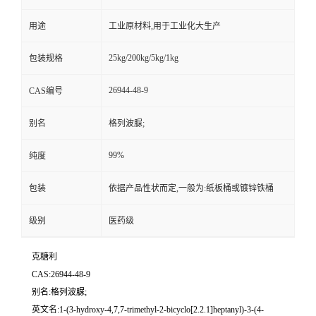
用途
工业原材料,用于工业化大生产
25kg/200kg/5kg/1kg
包装规格
26944-48-9
CAS编号
别名
格列波脲;
99%
纯度
包装
依据产品性状而定,一般为:纸板桶或镀锌铁桶
级别
医药级
克糖利
CAS:26944-48-9
别名:格列波脲;
英文名:1-(3-hydroxy-4,7,7-trimethyl-2-bicyclo[2.2.1]heptanyl)-3-(4-