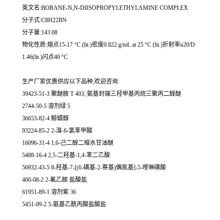
英文名:BORANE-N,N-DIISOPROPYLETHYLAMINE COMPLEX
分子式:C8H22BN
分子量:143.08
物化性质:熔点15-17 °C (lit.)密度0.822 g/mL at 25 °C (lit.)折射率n20/D
1.46(lit.)闪点40 °C
生产厂家优惠供应以下品种,欢迎咨询:
39423-51-3 聚醚胺 T 403; 氨基封端三羟甲基丙烷三聚丙二醇醚
2744-50-5 溶剂绿 5
36653-82-4 鲸蜡醇
93224-85-2 2-溴-6-氯苯甲酸
16096-31-4 1,6-己二醇二缩水甘油醚
5488-16-4 2,5-二羟基-1,4-苯二乙酸
56932-43-5 8-羟基-7-[(6-磺基-2-萘基)偶氮基]-5-喹啉磺酸
460-08-2 2-氟乙胺 盐酸盐
61951-89-1 溶剂紫 36
5451-09-2 5-氨基乙酰丙酸盐酸盐