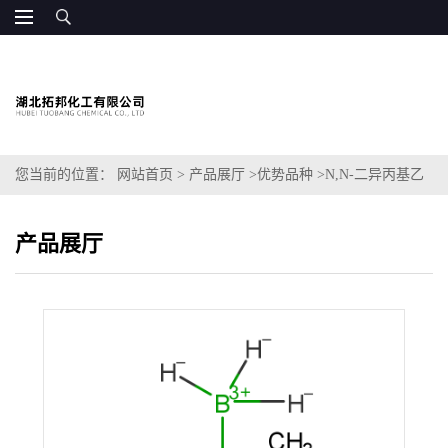
您当前的位置：
网站首页
>
产品展厅
>
优势品种
>
N,N-二异丙基乙
胺硼烷络合物
产品展厅