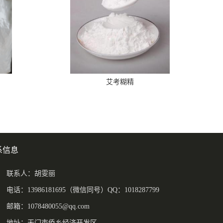
艾考糊精
系信息
联系人：胡雯丽
电话：13986181695（微信同号）QQ：1018287799
邮箱：
1078480055@qq.com
地址：天门市侨乡经济开发区