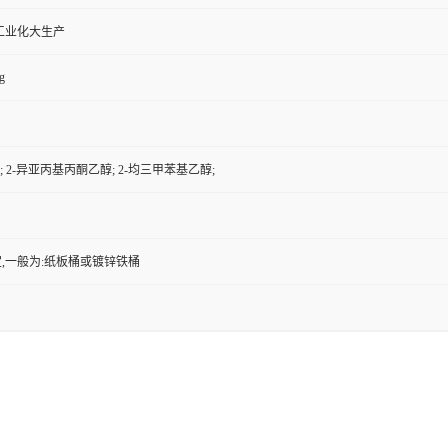
工业化大生产
g
 2-异亚丙基丙酮乙醇; 2-均三甲苯基乙醇;
,一般为:纸板桶或镀锌铁桶