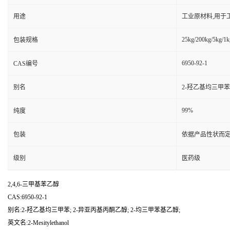
用途
工业原材料,用于
25kg/200kg/5kg/1k
包装规格
6950-92-1
CAS编号
别名
2-羟乙基均三甲苯;
99%
纯度
包装
依据产品性状而定
级别
医药级
2,4,6-三甲基苯乙醇
CAS:6950-92-1
别名:2-羟乙基均三甲苯; 2-异亚丙基丙酮乙醇; 2-均三甲苯基乙醇;
英文名:2-Mesitylethanol