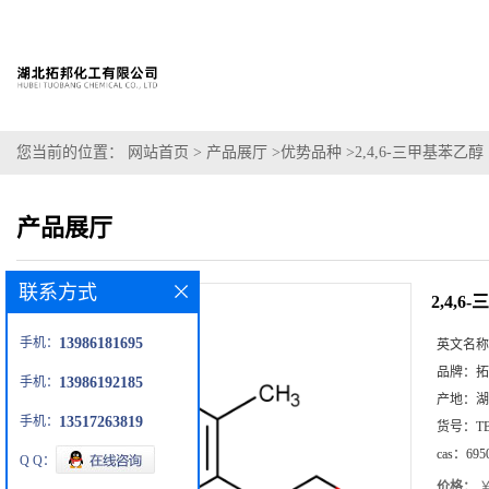
您当前的位置：
网站首页
>
产品展厅
>
优势品种
>
2,4,6-三甲基苯乙醇
产品展厅
联系方式
2,4,
手机：
13986181695
英文名称
品牌：
拓
手机：
13986192185
产地：
湖
手机：
13517263819
货号：
T
cas：
695
Q Q：
价格：
￥