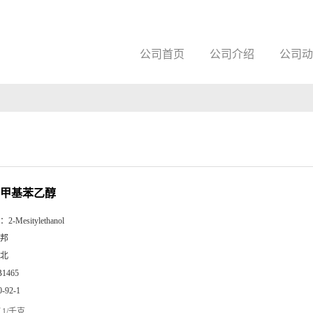
公司首页
公司介绍
公司动
6-三甲基苯乙醇
：
2-Mesitylethanol
邦
北
B1465
0-92-1
1/千克