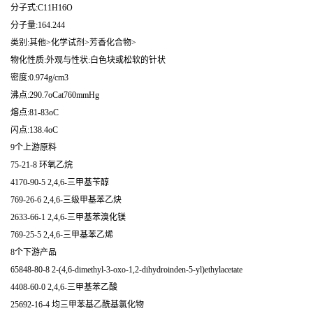
分子式:C11H16O
分子量:164.244
类别:其他>化学试剂>芳香化合物>
物化性质:外观与性状:白色块或松软的针状
密度:0.974g/cm3
沸点:290.7oCat760mmHg
熔点:81-83oC
闪点:138.4oC
9个上游原料
75-21-8 环氧乙烷
4170-90-5 2,4,6-三甲基苄醇
769-26-6 2,4,6-三级甲基苯乙炔
2633-66-1 2,4,6-三甲基苯溴化镁
769-25-5 2,4,6-三甲基苯乙烯
8个下游产品
65848-80-8 2-(4,6-dimethyl-3-oxo-1,2-dihydroinden-5-yl)ethylacetate
4408-60-0 2,4,6-三甲基苯乙酸
25692-16-4 均三甲苯基乙酰基氯化物