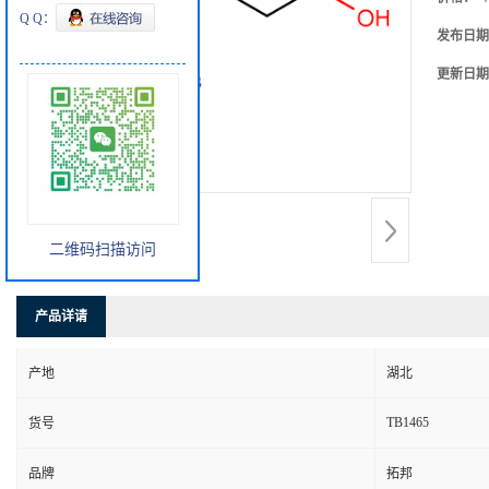
Q Q：
发布日期
更新日期
二维码扫描访问
产品详请
产地
湖北
TB1465
货号
品牌
拓邦