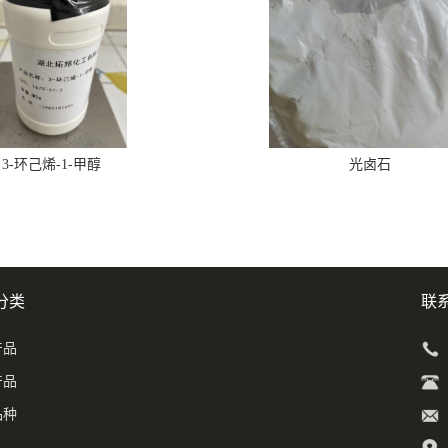
3-环己烯-1-甲醇
光卤石
分类
联
产品
产品
品种