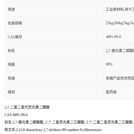
用途
工业原材料,用于
25kg/200kg/5kg/1k
包装规格
4091-99-0
CAS编号
别名
2,7-螢光素二醋酸
99%
纯度
包装
依据产品性状而定
级别
医药级
2,7-二氯二氢代荧光黄二醋酸
CAS:4091-99-0
别名:2,7-螢光素二醋酸酯; 2',7'-二氯荧光素二乙酸酯; 2',7'-二氯二氢荧光素二乙酸酯
英文名:2-(3,6-diacetyloxy-2,7-dichloro-9H-xanthen-9-yl)benzoicaci