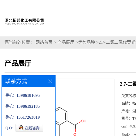
您当前的位置：
网站首页
>
产品展厅
>
优势品种
>
2,7-二氯二氢代荧
产品展厅
联系方式
2,7
手机：
13986181695
英文名称
品牌：
拓
手机：
13986192185
产地：
湖
手机：
13517263819
货号：
T
cas：
409
Q Q：
价格：
￥