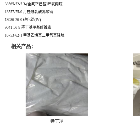
38565-52-5 3-(全氟正己基)环氧丙烷
13557-75-0 月桂酰乳酰乳酸钠
13986-26-0 碘化锆(IV)
9041-56-9 羟丁基甲基纤维素
16753-62-1 甲基乙烯基二甲氧基硅烷
相关产品：
特丁净