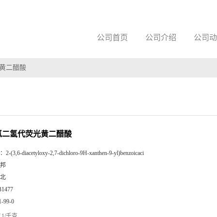
公司首页
公司介绍
公司动
光黄二醋酸
-二氯二氢代荧光黄二醋酸
：
2-(3,6-diacetyloxy-2,7-dichloro-9H-xanthen-9-yl)benzoicaci
邦
北
B1477
1-99-0
1/千克