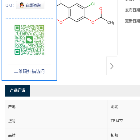
Q Q：
发布日期
更新日期
二维码扫描访问
产品详请
产地
湖北
TB1477
货号
品牌
拓邦