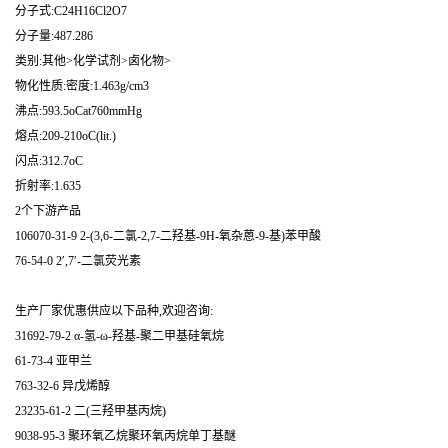
分子式:C24H16Cl2O7
分子量:487.286
类别:其他>化学试剂>卤化物>
物化性质:密度:1.463g/cm3
沸点:593.5oCat760mmHg
熔点:209-210oC(lit.)
闪点:312.7oC
折射率:1.635
2个下游产品
106070-31-9 2-(3,6-二氯-2,7-二羟基-9H-氧杂蒽-9-基)苯甲酸
76-54-0 2′,7′-二氯荧光素
生产厂家优惠供应以下品种,欢迎咨询:
31692-79-2 α-氢-ω-羟基-聚二甲基硅氧烷
61-73-4 亚甲兰
763-32-6 异戊烯醇
23235-61-2 二(三羟甲基丙烷)
9038-95-3 聚环氧乙烷聚环氧丙烷单丁基醚