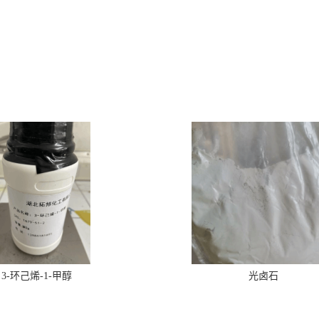
3-环己烯-1-甲醇
光卤石