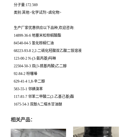
分子量:172.569
类别:其他>化学试剂>卤化物>
生产厂家优惠供应以下品种,欢迎咨询:
14899-36-6 地塞米松棕榈酸酯
84540-04-5 氢化棕榈仁油
68223-93-8 2,2-二硫化羟酸双乙酸二铵溶液
123-00-2 N-(3-氨丙基)吗啉
22504-50-3 双(3-巯基丙酸)乙二醇
92-84-2 吩噻嗪
629-41-4 1,8-辛二醇
583-55-1 邻碘溴苯
117-81-7 邻苯二甲酸二(2-乙基己基)酯
1675-54-3 双酚A二缩水甘油醚
相关产品：