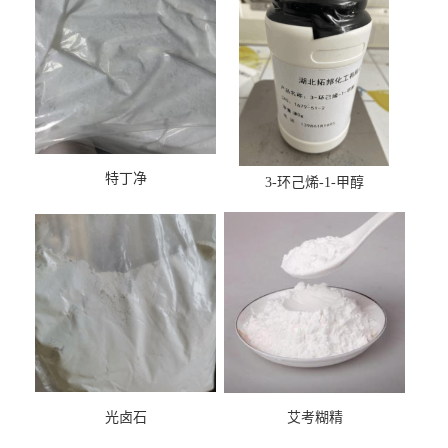
特丁净
3-环己烯-1-甲醇
光卤石
艾考糊精