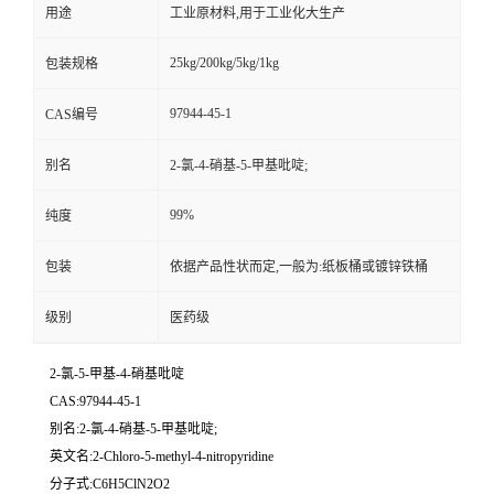
用途
工业原材料,用于工业化大生产
25kg/200kg/5kg/1kg
包装规格
97944-45-1
CAS编号
别名
2-氯-4-硝基-5-甲基吡啶;
99%
纯度
包装
依据产品性状而定,一般为:纸板桶或镀锌铁桶
级别
医药级
2-氯-5-甲基-4-硝基吡啶
CAS:97944-45-1
别名:2-氯-4-硝基-5-甲基吡啶;
英文名:2-Chloro-5-methyl-4-nitropyridine
分子式:C6H5ClN2O2