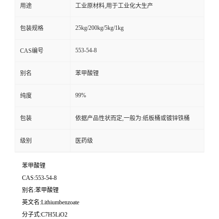
用途
工业原材料,用于工业化大生产
25kg/200kg/5kg/1kg
包装规格
553-54-8
CAS编号
别名
苯甲酸锂
99%
纯度
包装
依据产品性状而定,一般为:纸板桶或镀锌铁桶
级别
医药级
苯甲酸锂
CAS:553-54-8
别名:苯甲酸锂
英文名:Lithiumbenzoate
分子式:C7H5LiO2