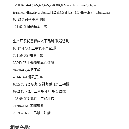
129094-34-4 (3aS,4R,4aS,7aR,8R,8aS)-8-Hydroxy-2,2,6,6-
tetramethylhexahydrobenzo[1,2-d:4,5-d']bis([1,3]dioxole)-4-ylbenzoate
62-23-7 对硝基苯甲酸
121-92-6 间硝基苯甲酸
生产厂家优惠供应以下品种,欢迎咨询:
93-17-4 (3,4-二甲氧苯基)乙腈
771-50-6 3-吲哚甲酸
35545-57-4 萘酚聚氧乙烯醚
94-80-4 2,4-滴丁酯
4314-14-1 溶剂黄 16
6535-70-2 2-氨基-5-羟基萘-1,7-二磺酸
6362-80-7 2,4-二苯基-4-甲基-1-戊烯
128-09-6 N-氯代丁二酰亚胺
21564-17-0 苯噻硫氰
25395-31-7 二乙酸甘油酯
相关产品：