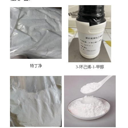
特丁净
3-环己烯-1-甲醇