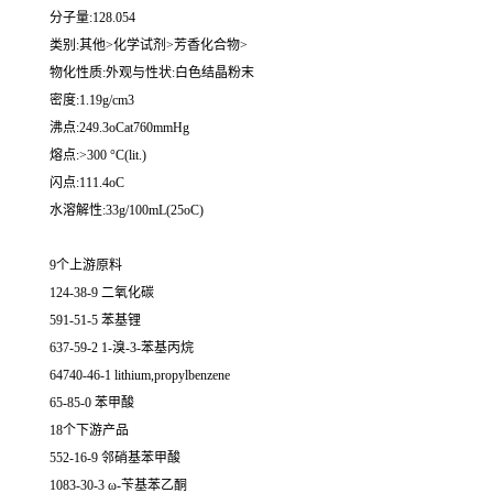
分子量:128.054
类别:其他>化学试剂>芳香化合物>
物化性质:外观与性状:白色结晶粉末
密度:1.19g/cm3
沸点:249.3oCat760mmHg
熔点:>300 °C(lit.)
闪点:111.4oC
水溶解性:33g/100mL(25oC)
9个上游原料
124-38-9 二氧化碳
591-51-5 苯基锂
637-59-2 1-溴-3-苯基丙烷
64740-46-1 lithium,propylbenzene
65-85-0 苯甲酸
18个下游产品
552-16-9 邻硝基苯甲酸
1083-30-3 ω-苄基苯乙酮