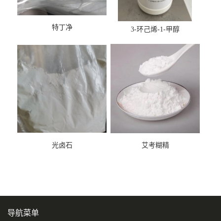
特丁净
3-环己烯-1-甲醇
光卤石
艾考糊精
导航菜单