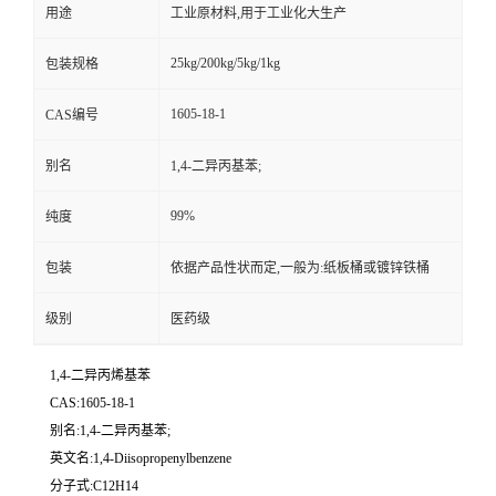
用途
工业原材料,用于工业化大生产
25kg/200kg/5kg/1kg
包装规格
1605-18-1
CAS编号
别名
1,4-二异丙基苯;
99%
纯度
包装
依据产品性状而定,一般为:纸板桶或镀锌铁桶
级别
医药级
1,4-二异丙烯基苯
CAS:1605-18-1
别名:1,4-二异丙基苯;
英文名:1,4-Diisopropenylbenzene
分子式:C12H14