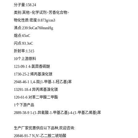
分子量:158.24
类别:其他>化学试剂>芳香化合物>
物化性质:密度:0.873g/cm3
沸点:239.9oCat760mmHg
熔点:65oC
闪点:93.3oC
折射率:1.515
10个上游原料
123-09-1 4-氯茴香硫醚
1730-25-2 烯丙基溴化镁
2948-46-1 1,4-双(1-甲基-1-羟乙基)苯
13291-18-4 异丙烯基溴化镁
120-61-6 对苯二甲酸二甲酯
1个下游产品
2889-58-9 1-(1-异氰酸-1-甲基乙基)-4-(1-甲基乙烯基)苯
生产厂家优惠供应以下品种,欢迎咨询:
20846-91-7 N,N'-乙二胺二琥珀酸