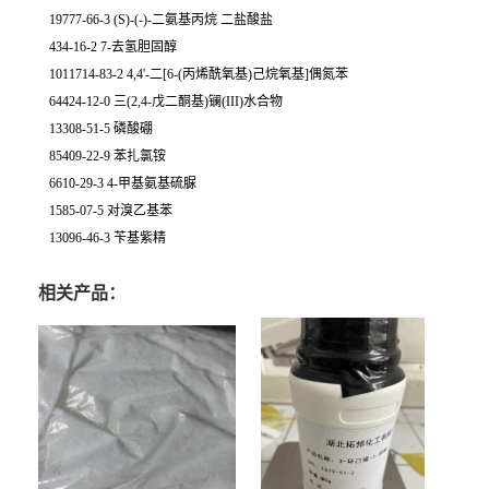
19777-66-3 (S)-(-)-二氨基丙烷 二盐酸盐
434-16-2 7-去氢胆固醇
1011714-83-2 4,4'-二[6-(丙烯酰氧基)己烷氧基]偶氮苯
64424-12-0 三(2,4-戊二酮基)镧(III)水合物
13308-51-5 磷酸硼
85409-22-9 苯扎氯铵
6610-29-3 4-甲基氨基硫脲
1585-07-5 对溴乙基苯
13096-46-3 苄基紫精
相关产品：