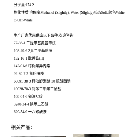
分子量:174.2
物化性质:溶解度Methanol (Slightly), Water (Slightly)形态Solid颜色White
to Off-White
生产厂家优惠供应以下品种,欢迎咨询:
77-86-1 三羟甲基氨基甲烷
108-49-6 2,6-二甲基哌嗪
132-16-1 酞菁铁(II)
142-91-6 棕榈酸异丙酯
92-39-7 2-氯吩噻嗪
68891-38-3 椰油醇聚醚-30 硫酸酯钠
10028-70-3 对苯二甲酸二钠盐
109-04-6 邻溴吡啶
3240-34-4 碘苯二乙酸
629-54-9 十六碳酰胺
相关产品：