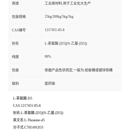
用途
工业原材料,用于工业化大生产
25kg/200kg/5kg/1kg
包装规格
1217451-85-8
CAS编号
别名
L-茶氨酸-[D5](N-乙基-[D5])
99%
纯度
包装
依据产品性状而定,一般为:纸板桶或镀锌铁桶
级别
医药级
L-茶氨酸-D5
CAS:1217451-85-8
别名:L-茶氨酸-[D5](N-乙基-[D5])
英文名:L-Theanine-d5
分子式:C7H14N2O3