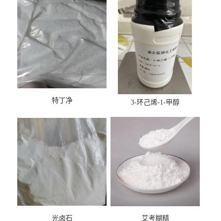
特丁净
3-环己烯-1-甲醇
光卤石
艾考糊精