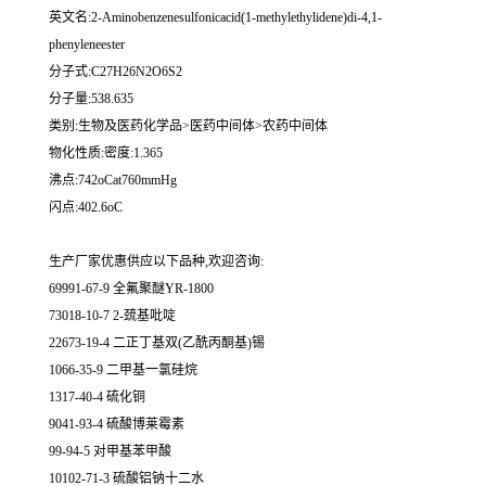
英文名:2-Aminobenzenesulfonicacid(1-methylethylidene)di-4,1-
phenyleneester
分子式:C27H26N2O6S2
分子量:538.635
类别:生物及医药化学品>医药中间体>农药中间体
物化性质:密度:1.365
沸点:742oCat760mmHg
闪点:402.6oC
生产厂家优惠供应以下品种,欢迎咨询:
69991-67-9 全氟聚醚YR-1800
73018-10-7 2-巯基吡啶
22673-19-4 二正丁基双(乙酰丙酮基)锡
1066-35-9 二甲基一氯硅烷
1317-40-4 硫化铜
9041-93-4 硫酸博莱霉素
99-94-5 对甲基苯甲酸
10102-71-3 硫酸铝钠十二水