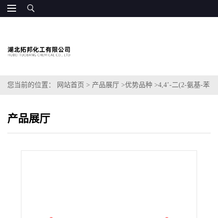
您当前的位置：
网站首页
>
产品展厅
>
优势品种
>
4,4’-二(2-氨基-苯
磺酸)双酚A酯
产品展厅