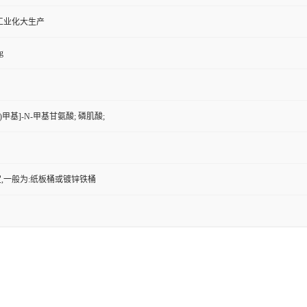
工业化大生产
g
)甲基]-N-甲基甘氨酸; 磷肌酸;
,一般为:纸板桶或镀锌铁桶