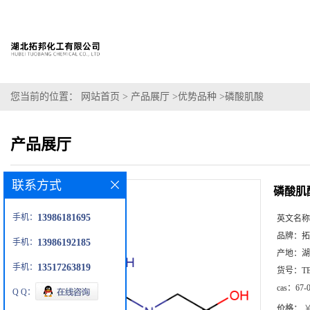
您当前的位置：
网站首页
>
产品展厅
>
优势品种
>
磷酸肌酸
产品展厅
联系方式
磷酸肌
手机：
13986181695
英文名称
品牌：
拓
手机：
13986192185
产地：
湖
手机：
13517263819
货号：
T
cas：
67-
Q Q：
价格：
￥