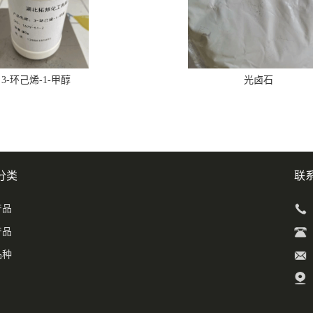
3-环己烯-1-甲醇
光卤石
分类
联
产品
产品
品种