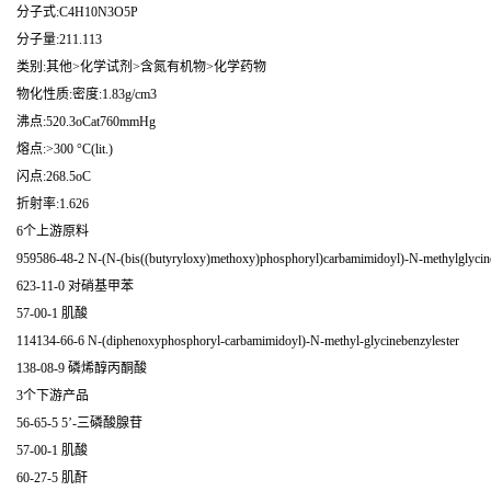
分子式:C4H10N3O5P
分子量:211.113
类别:其他>化学试剂>含氮有机物>化学药物
物化性质:密度:1.83g/cm3
沸点:520.3oCat760mmHg
熔点:>300 °C(lit.)
闪点:268.5oC
折射率:1.626
6个上游原料
959586-48-2 N-(N-(bis((butyryloxy)methoxy)phosphoryl)carbamimidoyl)-N-methylglycin
623-11-0 对硝基甲苯
57-00-1 肌酸
114134-66-6 N-(diphenoxyphosphoryl-carbamimidoyl)-N-methyl-glycinebenzylester
138-08-9 磷烯醇丙酮酸
3个下游产品
56-65-5 5’-三磷酸腺苷
57-00-1 肌酸
60-27-5 肌酐