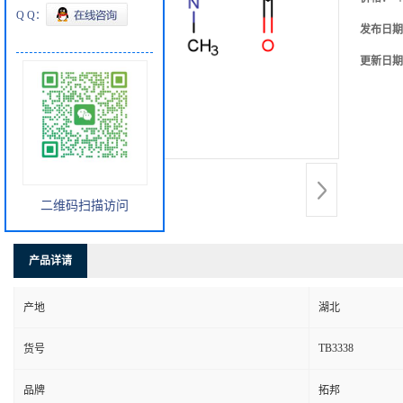
Q Q：
发布日期
更新日期
二维码扫描访问
产品详请
产地
湖北
TB3338
货号
品牌
拓邦