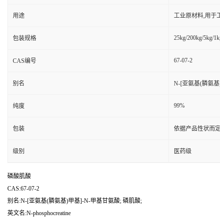
用途
工业原材料,用于
25kg/200kg/5kg/1k
包装规格
67-07-2
CAS编号
别名
N-[亚氨基(膦氨基
99%
纯度
包装
依据产品性状而定
级别
医药级
磷酸肌酸
CAS:67-07-2
别名:N-[亚氨基(膦氨基)甲基]-N-甲基甘氨酸; 磷肌酸;
英文名:N-phosphocreatine