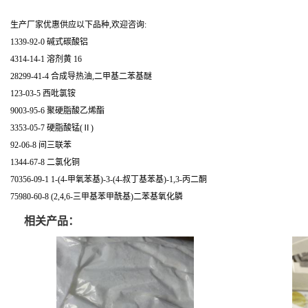
生产厂家优惠供应以下品种,欢迎咨询:
1339-92-0 碱式碳酸铝
4314-14-1 溶剂黄 16
28299-41-4 合成导热油,二甲基二苯基醚
123-03-5 西吡氯铵
9003-95-6 聚硬脂酸乙烯酯
3353-05-7 硬脂酸锰(Ⅱ)
92-06-8 间三联苯
1344-67-8 二氯化铜
70356-09-1 1-(4-甲氧苯基)-3-(4-叔丁基苯基)-1,3-丙二酮
75980-60-8 (2,4,6-三甲基苯甲酰基)二苯基氧化膦
相关产品：