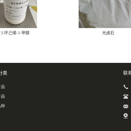
3-环己烯-1-甲醇
光卤石
分类
联
产品
产品
品种