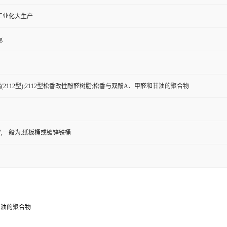
工业化大生产
g
2112型);2112型松香改性酚醛树脂;松香与双酚A、甲醛和甘油的聚合物
,一般为:纸板桶或镀锌铁桶
和甘油的聚合物