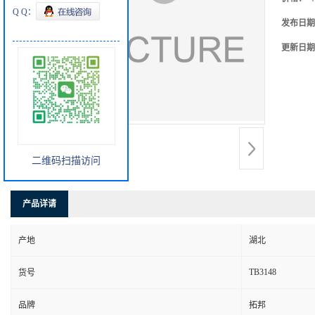
Q Q：
发布日期
更新日期
二维码扫描访问
产品详请
产地
湖北
TB3148
货号
品牌
拓邦