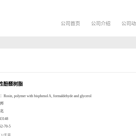
公司首页
公司介绍
公司动
性酚醛树脂
：
Rosin, polymer with bisphenol A, formaldehyde and glycerol
邦
北
B3148
52-70-5
1/千克