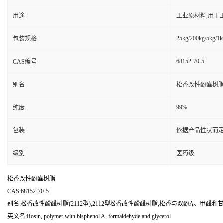
用途
工业原材料,用于
25kg/200kg/5kg/1k
包装规格
68152-70-5
CAS编号
别名
松香改性酚醛树脂(
99%
纯度
包装
依据产品性状而定
级别
医药级
松香改性酚醛树脂
CAS:68152-70-5
别名:松香改性酚醛树脂(2112型);2112型松香改性酚醛树脂;松香与双酚A、甲醛
英文名:Rosin, polymer with bisphenol A, formaldehyde and glycerol