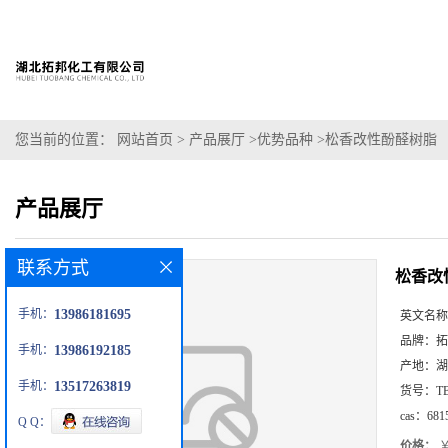
您当前的位置：
网站首页
>
产品展厅
>
优势品种
>
松香改性酚醛树脂
产品展厅
联系方式
松香改
手机：
13986181695
英文名称
品牌：
拓
手机：
13986192185
产地：
湖
手机：
13517263819
货号：
T
cas：
681
Q Q：
价格：
￥