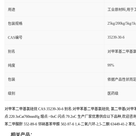
用途
工业原材料,用于
25kg/200kg/5kg/1k
包装规格
35239-30-6
CAS编号
别名
对甲苯基二甲基氯硅
99%
纯度
包装
依据产品性状而定
级别
医药级
对甲苯二甲基氯硅烷 CAS:35239-30-6 别名:对甲苯基二甲基氯硅烷; 氯二甲基(对甲苯)硅烷;
点:220.3oCat760mmHg 熔点:<0oC 闪点:79.2oC 生产厂家优惠供应以下品种,欢迎咨询: 752
苯二甲酸酐 552-89-6 邻硝基苯甲醛 502-97-6 1,4-二氧六环-2,5-二酮 63449-41-2 
相关产品：