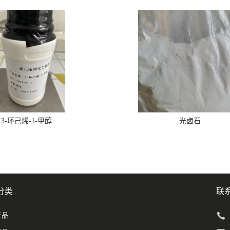
3-环己烯-1-甲醇
光卤石
分类
联
产品