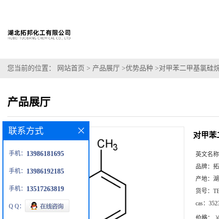
您当前的位置：
网站首页
>
产品展厅
>
优势品种
>
对甲苯二甲基氯硅
产品展厅
联系方式
对甲苯
手机：
13986181695
英文名称
品牌：
拓
手机：
13986192185
产地：
湖
手机：
13517263819
货号：
T
cas：
352
Q Q：
价格：
￥