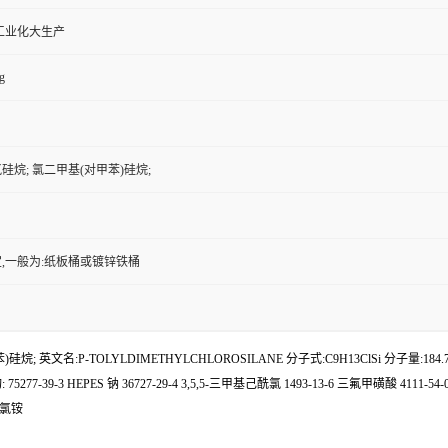
工业化大生产
g
烷; 氯二甲基(对甲苯)硅烷;
,一般为:纸板桶或镀锌铁桶
 英文名:P-TOLYLDIMETHYLCHLOROSILANE 分子式:C9H13ClSi 分子量:184
77-39-3 HEPES 钠 36727-29-4 3,5,5-三甲基己酰氯 1493-13-6 三氟甲磺酸 4111-
苯扎氯铵