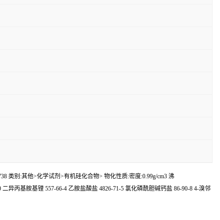
.738 类别:其他>化学试剂>有机硅化合物> 物化性质:密度:0.99g/cm3 沸
54-0 二异丙基胺基锂 557-66-4 乙胺盐酸盐 4826-71-5 氯化磷酰胆碱钙盐 86-90-8 4-溴邻