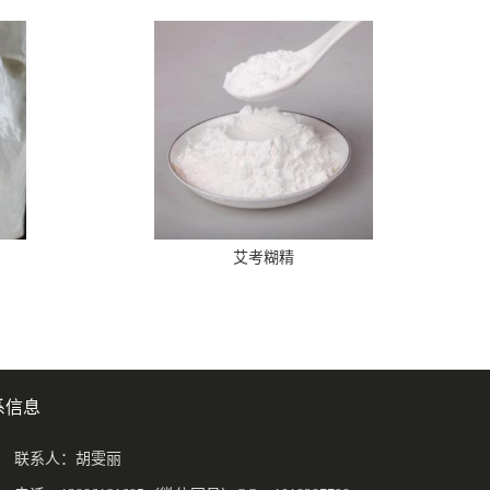
艾考糊精
系信息
联系人：胡雯丽