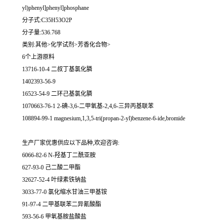
yl)phenyl]phenyl]phosphane
分子式:C35H53O2P
分子量:536.768
类别:其他>化学试剂>芳香化合物>
6个上游原料
13716-10-4 二叔丁基氯化膦
1402393-56-9
16523-54-9 二环己基氯化膦
1070663-76-1 2-碘-3,6-二甲氧基-2,4,6-三异丙基联苯
108894-99-1 magnesium,1,3,5-tri(propan-2-yl)benzene-6-ide,bromide
生产厂家优惠供应以下品种,欢迎咨询:
6066-82-6 N-羟基丁二酰亚胺
627-93-0 己二酸二甲酯
32627-52-4 叶绿素铁钠盐
3033-77-0 氯化缩水甘油三甲基铵
91-97-4 二甲基联苯二异氰酸酯
593-56-6 甲氧基胺盐酸盐