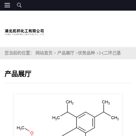
您当前的位置：
网站首页
>
产品展厅
>
优势品种
>
2-(二环己基
膦)3,6-二甲氧基-2′,4′,6′-三异丙基-1,1′-联苯
产品展厅