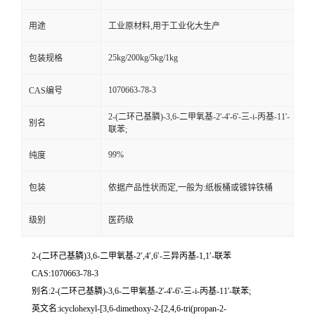
用途
工业原材料,用于工业化大生产
25kg/200kg/5kg/1kg
包装规格
1070663-78-3
CAS编号
2-(二环己基膦)-3,6-二甲氧基-2'-4'-6'-三-i-丙基-11'-
别名
联苯;
99%
纯度
包装
依据产品性状而定,一般为:纸板桶或镀锌铁桶
级别
医药级
2-(二环己基膦)3,6-二甲氧基-2′,4′,6′-三异丙基-1,1′-联苯
CAS:1070663-78-3
别名:2-(二环己基膦)-3,6-二甲氧基-2'-4'-6'-三-i-丙基-11'-联苯;
英文名:icyclohexyl-[3,6-dimethoxy-2-[2,4,6-tri(propan-2-