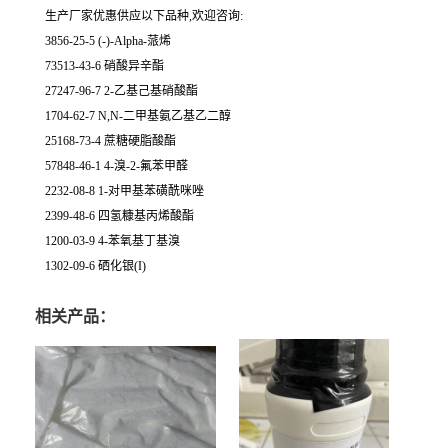
生产厂家优惠供应以下品种,欢迎咨询:
3856-25-5 (-)-Alpha-蒎烯
73513-43-6 硝酸异辛酯
27247-96-7 2-乙基己基硝酸酯
1704-62-7 N,N-二甲基氨乙基乙二醇
25168-73-4 蔗糖硬脂酸酯
57848-46-1 4-溴-2-氟苯甲醛
2232-08-8 1-对甲基苯磺酰咪唑
2399-48-6 四氢糠基丙烯酸酯
1200-03-9 4-苯氧基丁基溴
1302-09-6 硒化银(I)
相关产品：