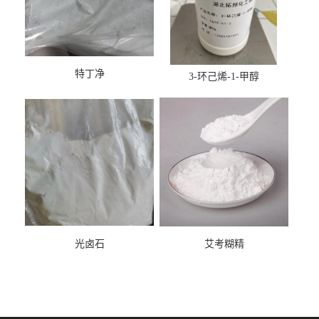
特丁净
3-环己烯-1-甲醇
光卤石
艾考糊精