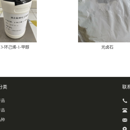
3-环己烯-1-甲醇
光卤石
分类
联
产品
产品
品种