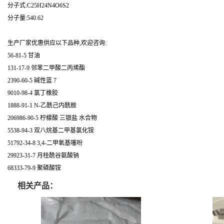
分子式:C25H24N4O6S2
分子量:540.62
生产厂家优惠供应以下品种,欢迎咨询:
56-81-5 甘油
131-17-9 邻苯二甲酸二丙烯酯
2390-60-5 碱性蓝 7
9010-98-4 氯丁橡胶
1888-91-1 N-乙酰己内酰胺
206986-90-5 柠檬酸 三银盐 水合物
5538-94-3 双八烷基二甲基氯化铵
51792-34-8 3,4-二甲氧基噻吩
29923-31-7 月桂酰谷氨酸钠
68333-79-9 聚磷酸铵
相关产品：