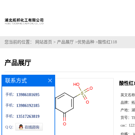
您当前的位置：
网站首页
>
产品展厅
>
优势品种
>
酸性红118
产品展厅
联系方式
酸性红1
手机：
13986181695
英文名称
品牌：
拓
手机：
13986192185
产地：
湖
手机：
13517263819
货号：
T
cas：
122
Q Q：
价格：
￥