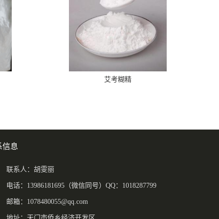
艾考糊精
系信息
联系人：胡雯丽
电话：13986181695（微信同号）QQ：1018287799
邮箱：
1078480055@qq.com
地址：天门市侨乡经济开发区