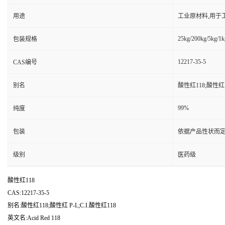
用途
工业原材料,用于
25kg/200kg/5kg/1k
包装规格
12217-35-5
CAS编号
别名
酸性红118;酸性红 P
99%
纯度
包装
依据产品性状而定
级别
医药级
酸性红118
CAS:12217-35-5
别名:酸性红118;酸性红 P-L;C.I.酸性红118
英文名:Acid Red 118