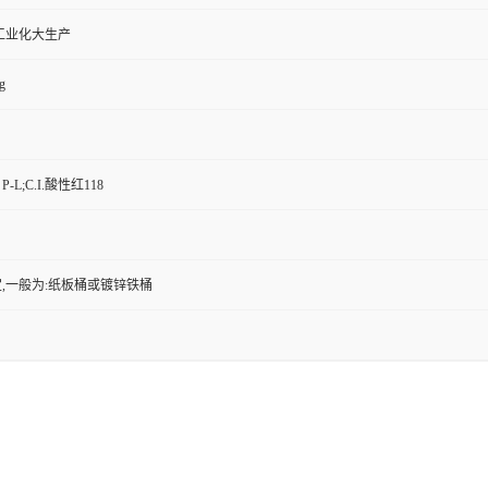
工业化大生产
g
-L;C.I.酸性红118
,一般为:纸板桶或镀锌铁桶