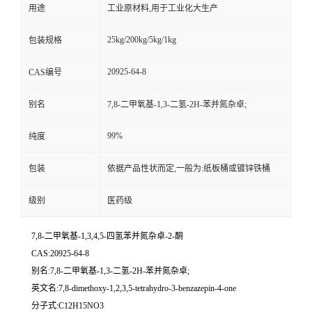
用途
工业原材料,用于工业化大生产
25kg/200kg/5kg/1kg
包装规格
20925-64-8
CAS编号
别名
7,8-二甲氧基-1,3-二氢-2H-苯并氮杂卓;
99%
纯度
包装
依据产品性状而定,一般为:纸板桶或镀锌铁桶
级别
医药级
7,8-二甲氧基-1,3,4,5-四氢苯并氮杂卓-2-酮
CAS:20925-64-8
别名:7,8-二甲氧基-1,3-二氢-2H-苯并氮杂卓;
英文名:7,8-dimethoxy-1,2,3,5-tetrahydro-3-benzazepin-4-one
分子式:C12H15NO3