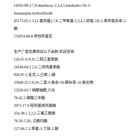
14165-90-3 7,8-dimethoxy-2,3,4,5-tetrahydro-1H-3-
benzazepine,hydrochloride
85175-65-1 3-(3-氯丙基)-7,8-二甲氧基-2,3,4,5-四氢-1H-3-苯并氮杂卓-2-
酮
155974-00-8 伊伐布雷定
生产厂家优惠供应以下品种,欢迎咨询:
120-07-0 N,N-二羟乙基苯胺
24544-04-5 2,6-二异丙基苯胺
928-97-2 反式-3-己烯-1-醇
35948-25-5 9,10-二氢-9-氧杂-10-磷杂菲-10-氧化物
13520-83-7 硝酸铀酰,六水
78-42-2 磷酸三辛酯
3973-17-9 羟丙基炔丙基醚
354-38-1 2,2,2-三氟乙酰胺
79-50-5 DL-泛酰内酯
127-66-2 2-苯基-3-丁炔-2-醇