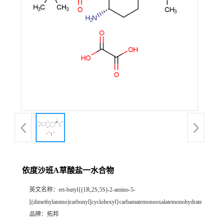
依度沙班A草酸盐一水合物
英文名称：
ert-butyl{(1R,2S,5S)-2-amino-5-
[(dimethylamino)carbonyl]cyclohexyl}carbamatemonooxalatemonohydrate
品牌：
拓邦