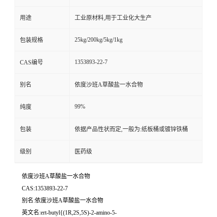
用途
工业原材料,用于工业化大生产
25kg/200kg/5kg/1kg
包装规格
1353893-22-7
CAS编号
别名
依度沙班A草酸盐一水合物
99%
纯度
包装
依据产品性状而定,一般为:纸板桶或镀锌铁桶
级别
医药级
依度沙班A草酸盐一水合物
CAS:1353893-22-7
别名:依度沙班A草酸盐一水合物
英文名:ert-butyl{(1R,2S,5S)-2-amino-5-