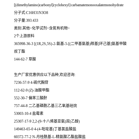
[(dimethylamino)carbonyl]cyclohexyl}carbamatemonooxalatemonohydrate
分子式:C16H31N3O8
分子量:393.433
类别:其他>化学试剂>含氮有机物>
2个上游原料
365998-36-3 [(1R,2S,5S)-2-氨基-5-[(二甲基氨基)羰基]环己基]氨基甲酸
叔丁酯
144-62-7 草酸
生产厂家优惠供应以下品种,欢迎咨询:
7236-57-9 4-硫代胸苷
112-62-9 (Z)-油酸甲酯
552-30-7 偏苯三酸酐
757-44-8 二乙基磷酰乙基三乙氧基硅烷
53003-10-4 盐霉素
25307-17-9 2,2-(9-十八烯基亚氨)双(乙醇)
149463-65-0 4-(4-吡啶基)丁基氯盐酸盐
60372-77-2 N-月桂酰基-L-精氨酸乙酯盐酸盐