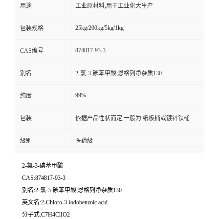
用途
工业原材料,用于工业化大生产
25kg/200kg/5kg/1kg
包装规格
874817-93-3
CAS编号
别名
2-氯-3-碘苯甲酸;恩格列净杂质130
99%
纯度
包装
依据产品性状而定,一般为:纸板桶或镀锌铁桶
级别
医药级
2-氯-3-碘苯甲酸
CAS:874817-93-3
别名:2-氯-3-碘苯甲酸;恩格列净杂质130
英文名:2-Chloro-3-iodobenzoic acid
分子式:C7H4ClIO2