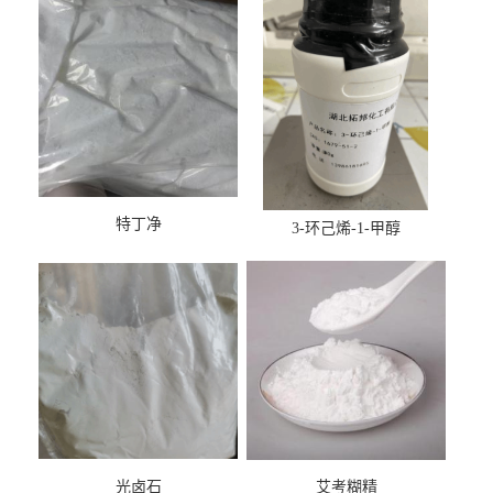
特丁净
3-环己烯-1-甲醇
光卤石
艾考糊精