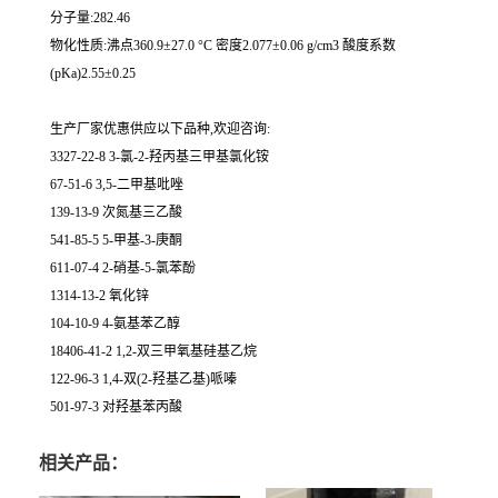
分子量:282.46
物化性质:沸点360.9±27.0 °C 密度2.077±0.06 g/cm3 酸度系数
(pKa)2.55±0.25
生产厂家优惠供应以下品种,欢迎咨询:
3327-22-8 3-氯-2-羟丙基三甲基氯化铵
67-51-6 3,5-二甲基吡唑
139-13-9 次氮基三乙酸
541-85-5 5-甲基-3-庚酮
611-07-4 2-硝基-5-氯苯酚
1314-13-2 氧化锌
104-10-9 4-氨基苯乙醇
18406-41-2 1,2-双三甲氧基硅基乙烷
122-96-3 1,4-双(2-羟基乙基)哌嗪
501-97-3 对羟基苯丙酸
相关产品：