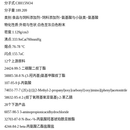
分子式:C8H15NO4
分子量:189.209
类别:食品与饲料添加剂>饲料添加剂>氨基酸与小肽类>氨基酸
物化性质:外观与性状:白色至灰白色粉末
密度:1.129g/cm3
沸点:333.9oCat760mmHg
熔点:76-78 °C
闪点:155.7oC
12个上游原料
24424-99-5 二碳酸二叔丁酯
58885-58-8 N-(3-羟丙基)氨基甲酸叔丁酯
107-95-9 β-丙氨酸
74651-77-7 (2E)-[({[(2-Methyl-2-propanyl)oxy]carbonyl}oxy)imino](phenyl)acetonitrile
58632-95-4 2-(叔丁氧羰基氧亚氨基)-2-苯乙腈
28个下游产品
6057-90-5 3-aminopropionicacidhydrochloride
32703-87-0 N-Boc-^b-丙氨酸羟基琥珀酰亚胺酯
4244-84-2 beta-丙氨酸乙酯盐酸盐