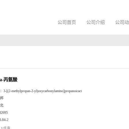
公司首页
公司介绍
公司动
eta-丙氨酸
：
3-[(2-methylpropan-2-yl)oxycarbonylamino]propanoicaci
邦
北
B2695
3-84-2
1/千克