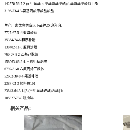
142570-56-7 2-(n-甲氧基-n-甲基氨基甲酰)乙基氨基甲酸叔丁酯
3196-73-4 3-氨基丙酸甲酯盐酸盐
生产厂家优惠供应以下品种,欢迎咨询:
7727-67-5 四聚磷酸鈉
35354-74-6 和厚朴酚
138402-11-6 厄贝沙坦
760-67-8 2-乙基己酰氯
158063-66-2 4-三氟甲基烟酸
6792-31-0 六氟丙烯三聚体
52602-39-8 4-羟基咔唑
2387-03-3 颜料黄101
23843-64-3 1-[3-(三甲氧基硅基)丙基]脲
105827-78-9 吡虫啉
相关产品：