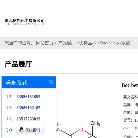
您当前的位置：
网站首页
>
产品展厅
>
优势品种
>
Boc-beta-丙氨酸
产品展厅
联系方式
Boc-b
手机：
13986181695
英文名称
品牌：
拓
手机：
13986192185
产地：
湖
手机：
13517263819
货号：
T
cas：
330
Q Q：
价格：
￥