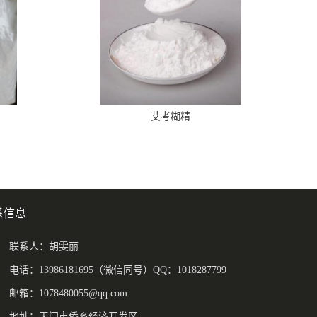
艾考糊精
系信息
联系人：胡雯丽
电话：13986181695（微信同号）QQ：1018287799
邮箱：
1078480055@qq.com
地址：天门市侨乡经济开发区