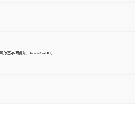
羰基-β-丙氨酸; Boc-β-Ala-OH;