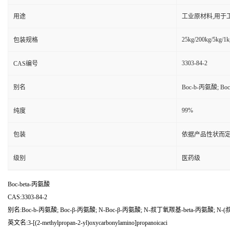
用途
工业原材料,用于
25kg/200kg/5kg/1k
包装规格
3303-84-2
CAS编号
别名
Boc-b-丙氨酸; B
99%
纯度
包装
依据产品性状而定
级别
医药级
Boc-beta-丙氨酸
CAS:3303-84-2
别名:Boc-b-丙氨酸; Boc-β-丙氨酸; N-Boc-β-丙氨酸; N-叔丁氧羰基-beta-丙氨酸; N-
英文名:3-[(2-methylpropan-2-yl)oxycarbonylamino]propanoicaci