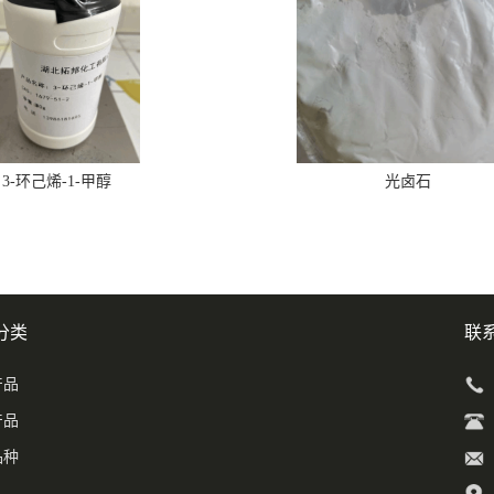
3-环己烯-1-甲醇
光卤石
分类
联
产品
产品
品种