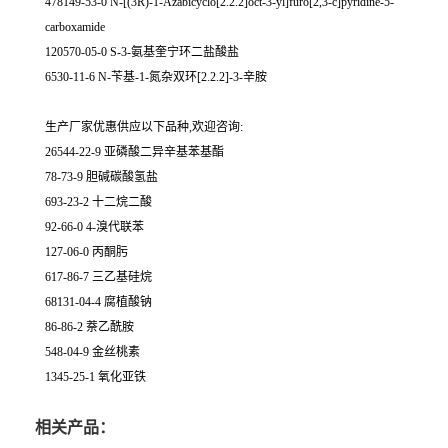
478149-53-0 N-[(3R)-1-Azabicyclo[2.2.2]oct-3-yl]furo[2,3-c]pyridine-5-
carboxamide
120570-05-0 S-3-氨基奎宁环二盐酸盐
6530-11-6 N-苄基-1-氮杂双环[2.2.2]-3-辛胺
生产厂家优惠供应以下品种,欢迎咨询:
26544-22-9 亚磷酸二异辛基苯基酯
78-73-9 胆碱碳酸氢盐
693-23-2 十二烷二酸
92-66-0 4-溴代联苯
127-06-0 丙酮肟
617-86-7 三乙基硅烷
68131-04-4 腐植酸钠
86-86-2 萘乙酰胺
548-04-9 金丝桃素
1345-25-1 氧化亚铁
相关产品：