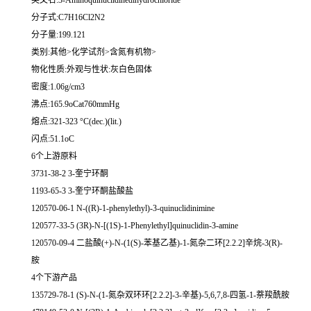
英文名:3-Aminoquinuclidinedihydrochloride
分子式:C7H16Cl2N2
分子量:199.121
类别:其他>化学试剂>含氮有机物>
物化性质:外观与性状:灰白色固体
密度:1.06g/cm3
沸点:165.9oCat760mmHg
熔点:321-323 °C(dec.)(lit.)
闪点:51.1oC
6个上游原料
3731-38-2 3-奎宁环酮
1193-65-3 3-奎宁环酮盐酸盐
120570-06-1 N-((R)-1-phenylethyl)-3-quinuclidinimine
120577-33-5 (3R)-N-[(1S)-1-Phenylethyl]quinuclidin-3-amine
120570-09-4 二盐酸(+)-N-(1(S)-苯基乙基)-1-氮杂二环[2.2.2]辛烷-3(R)-
胺
4个下游产品
135729-78-1 (S)-N-(1-氮杂双环环[2.2.2]-3-辛基)-5,6,7,8-四氢-1-萘羧酰胺