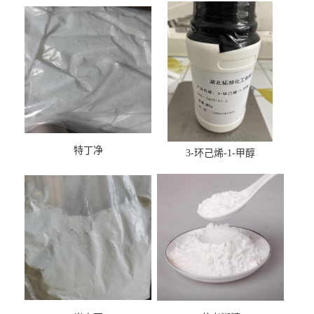
特丁净
3-环己烯-1-甲醇