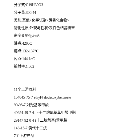
分子式:C19H30O3
分子量:306.44
类别:其他>化学试剂>芳香化合物>
物化性质:外观与性状:灰白色结晶粉末
密度:0.996g/cm3
沸点:420oC
熔点:132-137°C
闪点:144.1oC
折射率:1.502
11个上游原料
154845-75-7 ethyl4-dodecoxybenzoate
99-96-7 对羟基苯甲酸
40654-49-7 4-正十二烷氧基苯甲酸甲酯
29147-92-0 4-(十二烷氧基)苯甲腈
143-15-7 溴代十二烷
7个下游产品