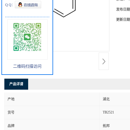
Q Q：
发布日期
更新日期
二维码扫描访问
产品详请
产地
湖北
TB2521
货号
品牌
拓邦