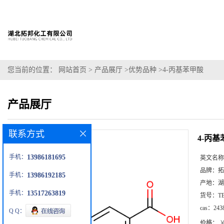
您当前的位置：
网站首页
>
产品展厅
>
优势品种
>
4-丙基苯甲酸
产品展厅
联系方式
4-丙
手机：
13986181695
英文名称
品牌：
拓
手机：
13986192185
产地：
湖
手机：
13517263819
货号：
T
cas：
243
Q Q：
价格：
￥