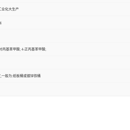
工业化大生产
g
对丙基苯甲酸; 4-正丙基苯甲酸;
,一般为:纸板桶或镀锌铁桶