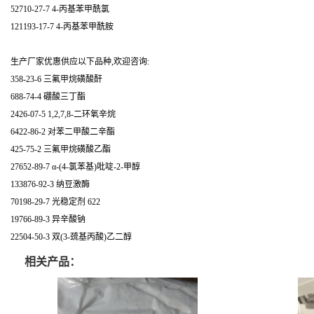
52710-27-7 4-丙基苯甲酰氯
121193-17-7 4-丙基苯甲酰胺
生产厂家优惠供应以下品种,欢迎咨询:
358-23-6 三氟甲烷磺酸酐
688-74-4 硼酸三丁酯
2426-07-5 1,2,7,8-二环氧辛烷
6422-86-2 对苯二甲酸二辛酯
425-75-2 三氟甲烷磺酸乙酯
27652-89-7 α-(4-氯苯基)吡啶-2-甲醇
133876-92-3 纳豆激酶
70198-29-7 光稳定剂 622
19766-89-3 异辛酸钠
22504-50-3 双(3-巯基丙酸)乙二醇
相关产品：