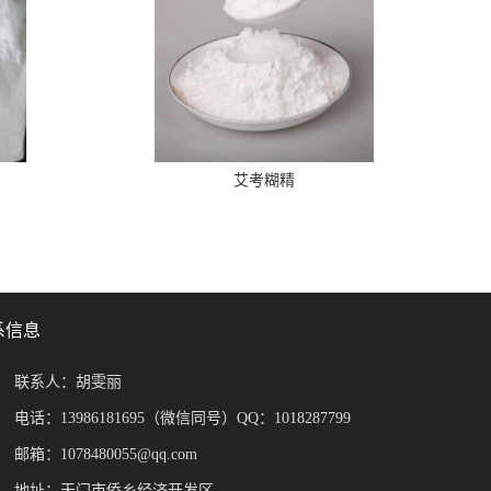
艾考糊精
系信息
联系人：胡雯丽
电话：13986181695（微信同号）QQ：1018287799
邮箱：
1078480055@qq.com
地址：天门市侨乡经济开发区