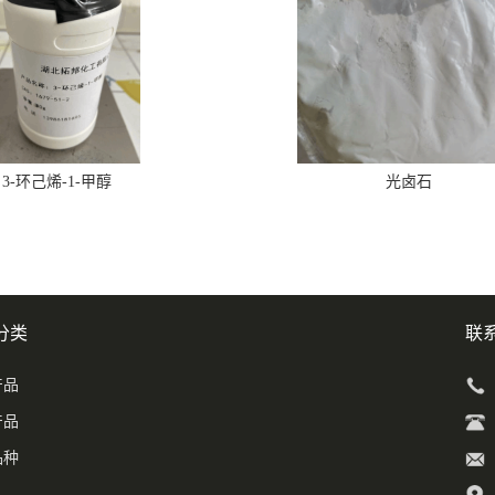
3-环己烯-1-甲醇
光卤石
分类
联
产品
产品
品种