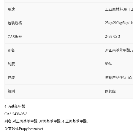
用途
工业原材料,用于
25kg/200kg/5kg/1k
包装规格
2438-05-3
CAS编号
别名
对正丙基苯甲酸; 
99%
纯度
包装
依据产品性状而定
级别
医药级
4-丙基苯甲酸
CAS:2438-05-3
别名:对正丙基苯甲酸; 对丙基苯甲酸; 4-正丙基苯甲酸;
英文名:4-Propylbenzoicaci