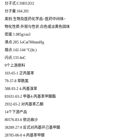
分子式:C10H12O2
分子量:164.201
类别:生物及医药化学品>医药中间体>
物化性质:外观与性状:白色或淡黄色固体
密度:1.085g/cm3
沸点:285.1oCat760mmHg
熔点:142-144 °C(lit.)
闪点:133.4oC
9个上游原料
103-65-1 正丙基苯
79-37-8 草酰氯
588-93-2 4-丙基溴苯
81631-63-2 甲基4-丙基苯甲酸酯
2932-65-2 对丙基苯乙酮
14个下游产品
80576-83-6 依达曲沙
38289-27-9 反式对丙基环己基甲酸
28785-06-0 4-丙基苯甲醛