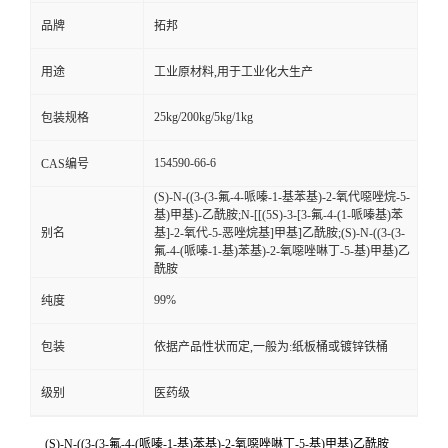
品牌
拓邦
用途
工业原材料,用于工业化大生产
25kg/200kg/5kg/1kg
包装规格
154590-66-6
CAS编号
(S)-N-((3-(3-氟-4-哌嗪-1-基苯基)-2-氧代噁唑烷-5-
基)甲基)-乙酰胺;N-[[(5S)-3-[3-氟-4-(1-哌嗪基)苯
别名
基]-2-氧代-5-恶唑烷基]甲基]乙酰胺;(S)-N-((3-(3-
氟-4-(哌嗪-1-基)苯基)-2-氧噁唑啉丁-5-基)甲基)乙
酰胺
99%
纯度
包装
依据产品性状而定,一般为:纸板桶或镀锌铁桶
级别
医药级
(S)-N-((3-(3-氟-4-(哌嗪-1-基)苯基)-2-氧噁唑啉丁-5-基)甲基)乙酰胺