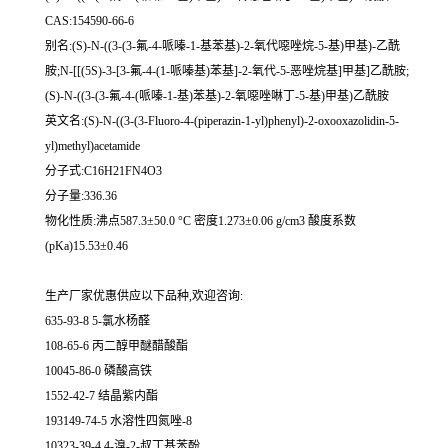
CAS:154590-66-6
别名:(S)-N-((3-(3-氟-4-哌嗪-1-基苯基)-2-氧代噁唑烷-5-基)甲基)-乙酰
胺;N-[[(5S)-3-[3-氟-4-(1-哌嗪基)苯基]-2-氧代-5-恶唑烷基]甲基]乙酰胺;
(S)-N-((3-(3-氟-4-(哌嗪-1-基)苯基)-2-氧噁唑啉丁-5-基)甲基)乙酰胺
英文名:(S)-N-((3-(3-Fluoro-4-(piperazin-1-yl)phenyl)-2-oxooxazolidin-5-
yl)methyl)acetamide
分子式:C16H21FN4O3
分子量:336.36
物化性质:沸点587.3±50.0 °C 密度1.273±0.06 g/cm3 酸度系数
(pKa)15.53±0.46
生产厂家优惠供应以下品种,欢迎咨询:
635-93-8 5-氯水杨醛
108-65-6 丙二醇甲醚醋酸酯
10045-86-0 磷酸高铁
1552-42-7 结晶紫内酯
193149-74-5 水溶性四氮唑-8
10323-39-4 4-溴-2-叔丁基苯酚