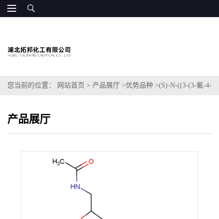
您当前的位置：
网站首页
>
产品展厅
>
优势品种
>
(S)-N-((3-(3-氟-4-
(哌嗪-1-基)苯基)-2-氧噁唑啉丁-5-基)甲基)乙酰胺
产品展厅