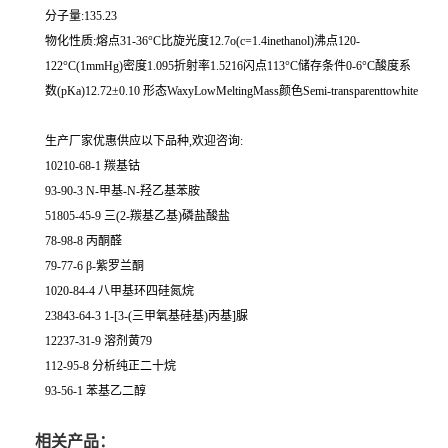
分子量:135.23
物化性质:熔点31-36°C比旋光度12.7o(c=1.4inethanol)沸点120-
122°C(1mmHg)密度1.095折射率1.5216闪点113°C储存条件0-6°C酸度系
数(pKa)12.72±0.10 形态WaxyLowMeltingMass颜色Semi-transparenttowhite
生产厂家优惠供应以下品种,欢迎咨询:
10210-68-1 羰基钴
93-90-3 N-甲基-N-羟乙基苯胺
51805-45-9 三(2-羰基乙基)磷盐酸盐
78-98-8 丙酮醛
79-77-6 β-紫罗兰酮
1020-84-4 八甲基环四硅氮烷
23843-64-3 1-[3-(三甲氧基硅基)丙基]脲
12237-31-9 溶剂黄79
112-95-8 分析纯正二十烷
93-56-1 苯基乙二醇
相关产品：