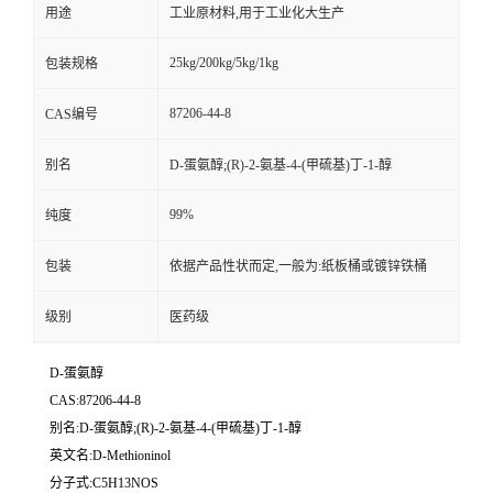
用途
工业原材料,用于工业化大生产
25kg/200kg/5kg/1kg
包装规格
87206-44-8
CAS编号
别名
D-蛋氨醇;(R)-2-氨基-4-(甲硫基)丁-1-醇
99%
纯度
包装
依据产品性状而定,一般为:纸板桶或镀锌铁桶
级别
医药级
D-蛋氨醇
CAS:87206-44-8
别名:D-蛋氨醇;(R)-2-氨基-4-(甲硫基)丁-1-醇
英文名:D-Methioninol
分子式:C5H13NOS