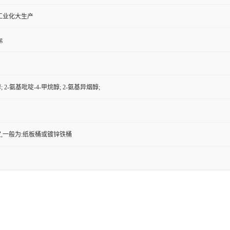
工业化大生产
g
; 2-氨基吡啶-4-甲烷醇; 2-氨基异烟醇;
,一般为:纸板桶或镀锌铁桶