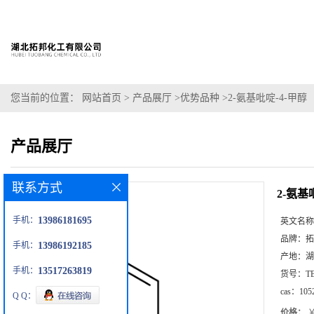
您当前的位置：
网站首页
>
产品展厅
>
优势品种
>
2-氨基吡啶-4-甲醇
产品展厅
联系方式
2-氨基
手机：
13986181695
英文名称
品牌：
拓
手机：
13986192185
产地：
湖
手机：
13517263819
货号：
T
cas：
105
Q Q：
价格：
￥