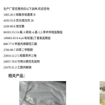
生产厂家优惠供应以下品种,欢迎咨询:
1405-20-5 硫酸多粘菌素 B
4193-55-9 荧光增白剂 28
2439-99-8 增甘膦
84163-13-3 6-氟-3-哌啶-4-基-1,2-苯并异唑盐酸盐
149463-65-0 4-(4-吡啶基)丁基氯盐酸盐
868-77-9 甲基丙烯酸羟乙酯
2760-98-7 间苯二甲酰肼
23814-12-2 5-羧酸苯并三唑
24937-78-8 可再分散性乳胶粉
21679-31-2 乙酰丙酮铬
相关产品：