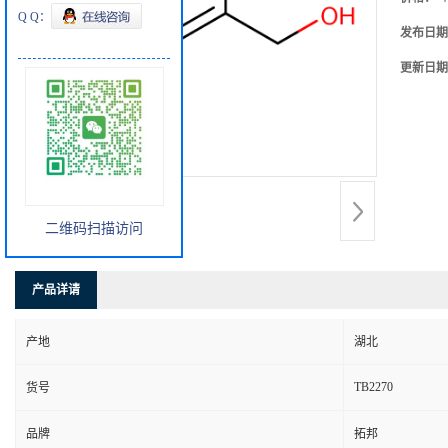
Q Q：
发布日期
更新日期
二维码扫描访问
产品详请
产地
湖北
TB2270
货号
品牌
拓邦