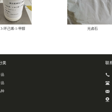
3-环己烯-1-甲醇
光卤石
分类
联
产品
产品
品种