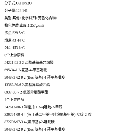
分子式:C6H8N2O
分子量:124.141
类别:其他>化学试剂>芳香化合物>
物化性质:密度:1.257g/cm3
沸点:329.5oC
熔点:43-44°C
闪点:153.1oC
6个上游原料
54221-95-3 2-乙酰基氨基异烟酸
695-34-1 2-氨基-4-甲基吡啶
304873-62-9 2-(Boc-氨基)-4-羟甲基吡啶
13362-30-6 2-氨基异烟酸乙酯
6937-03-7 2-氨基异烟酸甲酯
4个下游产品
342613-80-3 咪唑并[1,2-a]吡啶-7-甲醇
329794-09-4 4-(叔丁基二甲基甲硅烷氧基甲基)-吡啶-2-胺
872706-97-3 4-(氯甲基)-2-吡啶胺
304873-62-9 2-(Boc-氨基)-4-羟甲基吡啶