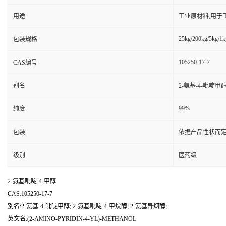
用途
工业原材料,用于
25kg/200kg/5kg/1k
包装规格
105250-17-7
CAS编号
别名
2-氨基-4-吡啶甲醇
99%
纯度
包装
依据产品性状而定
级别
医药级
2-氨基吡啶-4-甲醇
CAS:105250-17-7
别名:2-氨基-4-吡啶甲醇; 2-氨基吡啶-4-甲烷醇; 2-氨基异烟醇;
英文名:(2-AMINO-PYRIDIN-4-YL)-METHANOL