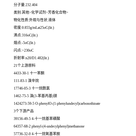
分子量:232.404
类别:其他>化学试剂>芳香化合物>
物化性质:外观与性状:液体
密度:0.855g/mLat25oC(lit.)
沸点:316oC(lit.)
熔点:-5oC(lit.)
闪点:>230oC
折射率:n20/D1.482(lit.)
21个上游原料
4433-30-1 十一苯酮
111-83-1 溴辛烷
17746-05-3 十一烷酰氯
1462-75-5 溴(3-苯基丙基)镁
1424273-59-5 O-phenylO-(1-phenylundecyl)carbonothioate
3个下游产品
39156-49-5 4-十一烷基苯磺酸
64357-68-2 phenyl-(4-undecylphenyl)methanone
57736-32-0 4-十一烷氧基苯胺