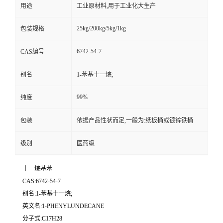
用途
工业原材料,用于工业化大生产
25kg/200kg/5kg/1kg
包装规格
6742-54-7
CAS编号
别名
1-苯基十一烷;
99%
纯度
包装
依据产品性状而定,一般为:纸板桶或镀锌铁桶
级别
医药级
十一烷基苯
CAS:6742-54-7
别名:1-苯基十一烷;
英文名:1-PHENYLUNDECANE
分子式:C17H28