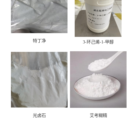
特丁净
3-环己烯-1-甲醇
光卤石
艾考糊精