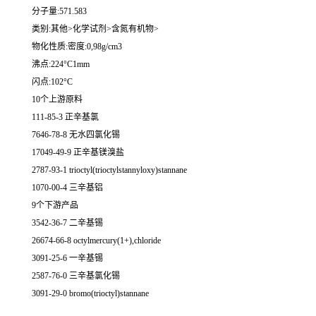
分子量:571.583
类别:其他>化学试剂>含氮有机物>
物化性质:密度:0,98g/cm3
沸点:224°C1mm
闪点:102°C
10个上游原料
111-85-3 正辛基氯
7646-78-8 无水四氯化锡
17049-49-9 正辛基镁溴盐
2787-93-1 trioctyl(trioctylstannyloxy)stannane
1070-00-4 三辛基铝
9个下游产品
3542-36-7 二辛基锡
26674-66-8 octylmercury(1+),chloride
3091-25-6 一辛基锡
2587-76-0 三辛基氯化锡
3091-29-0 bromo(trioctyl)stannane