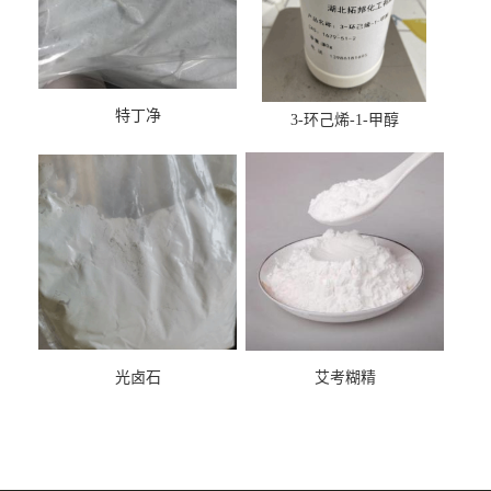
特丁净
3-环己烯-1-甲醇
光卤石
艾考糊精