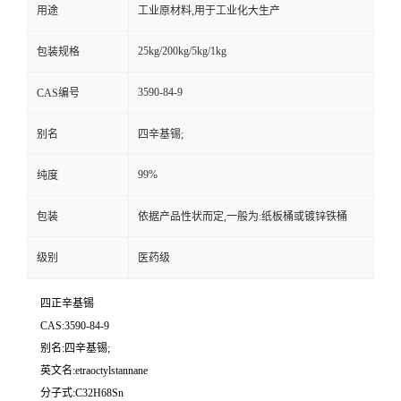
用途
工业原材料,用于工业化大生产
25kg/200kg/5kg/1kg
包装规格
3590-84-9
CAS编号
别名
四辛基锡;
99%
纯度
包装
依据产品性状而定,一般为:纸板桶或镀锌铁桶
级别
医药级
四正辛基锡
CAS:3590-84-9
别名:四辛基锡;
英文名:etraoctylstannane
分子式:C32H68Sn