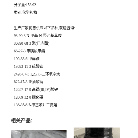
分子量:153.92
类别:化学药物
生产厂家优惠供应以下品种,欢迎咨询:
93-90-3 N-甲基-N-羟乙基苯胺
36890-68-3 聚(已内酯)
66-27-3 甲磺酸甲酯
109-88-6 甲醇镁
13693-11-3 硫酸钛
2426-07-5 1,2,7,8-二环氧辛烷
822-17-3 亚油酸钠
12057-17-9 高锰(III,IV)酸锂
12069-32-8 碳化硼
136-85-6 5-甲基苯并三氮唑
相关产品：