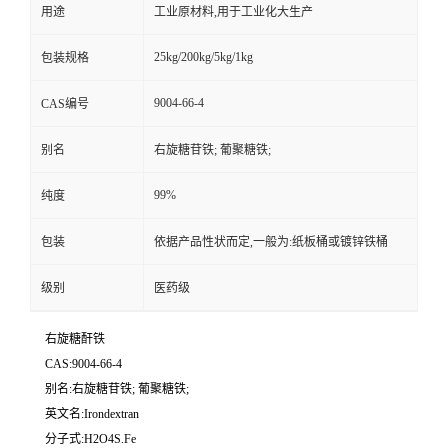
用途
工业原材料,用于工业化大生产
25kg/200kg/5kg/1kg
包装规格
9004-66-4
CAS编号
别名
右旋糖苷铁; 葡聚糖铁;
99%
纯度
包装
依据产品性状而定,一般为:纸板桶或镀锌铁桶
级别
医药级
右旋糖酐铁
CAS:9004-66-4
别名:右旋糖苷铁; 葡聚糖铁;
英文名:Irondextran
分子式:H2O4S.Fe