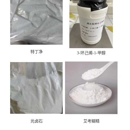
特丁净
3-环己烯-1-甲醇
光卤石
艾考糊精