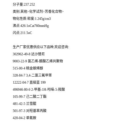
分子量:237.252
类别:其他>化学试剂>芳香化合物>
物化性质:密度:1.245g/cm3
沸点:426.1oCat760mmHg
闪点:211.5oC
生产厂家优惠供应以下品种,欢迎咨询:
302962-49-8 达沙替尼
9003-22-9 氯乙烯-醋酸乙烯共聚物
515-00-4 桃金娘烯醇
328-84-7 3,4-二氯三氟甲苯
12222-04-7 直接蓝 199
496946-80-6 2-甲基-1H-吲哚-5-羧酸
105-99-7 己二酸二丁酯
481-42-5 兰雪醌
501-97-3 对羟基苯丙酸
420-04-2 单氰胺