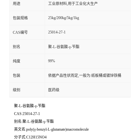
用途
工业原材料,用于工业化大生产
25kg/200kg/5kg/1kg
包装规格
25014-27-1
CAS编号
别名
聚-L-谷氨酸-γ-苄酯
99%
纯度
包装
依据产品性状而定,一般为:纸板桶或镀锌铁桶
级别
医药级
聚-L-谷氨酸-γ-苄酯
CAS:25014-27-1
别名:聚-L-谷氨酸-γ-苄酯
英文名:poly(γ-benzyl-L-glutamate)macromolecule
分子式:C12H15NO4