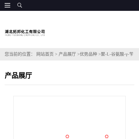
您当前的位置：
网站首页
>
产品展厅
>
优势品种
>
聚-L-谷氨酸-γ-苄
酯
产品展厅