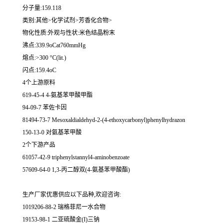
分子量:159.118
类别:其他>化学试剂>芳香化合物>
物化性质:外观与性状:米色结晶粉末
沸点:339.9oCat760mmHg
熔点:>300 °C(lit.)
闪点:159.4oC
4个上游原料
619-45-4 4-氨基苯甲酸甲酯
94-09-7 苯佐卡因
81494-73-7 Mesoxaldialdehyd-2-(4-ethoxycarbonyl)phenylhydrazon
150-13-0 对氨基苯甲酸
2个下游产品
61057-42-9 triphenylstannyl4-aminobenzoate
57609-64-0 1,3-丙二醇双(4-氨基苯甲酸酯)
生产厂家优惠供应以下品种,欢迎咨询:
1019206-88-2 瑞格菲尼一水合物
19153-98-1 二亚硫酸金(I)三钠