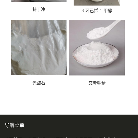
特丁净
3-环己烯-1-甲醇
光卤石
艾考糊精
导航菜单