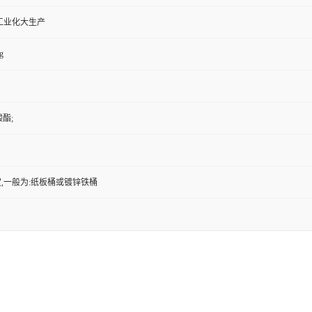
工业化大生产
g
酸酯;
,一般为:纸板桶或镀锌铁桶