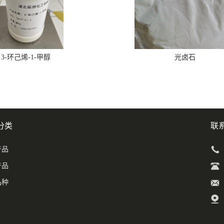
3-环己烯-1-甲醇
光卤石
分类
联
产品
产品
品种