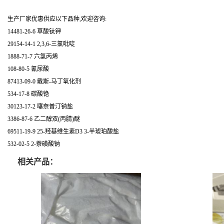
生产厂家优惠供应以下品种,欢迎咨询:
14481-26-6 草酸钛钾
29154-14-1 2,3,6-三氯吡啶
1888-71-7 六氯丙烯
108-80-5 氰尿酸
87413-09-0 戴斯-马丁氧化剂
534-17-8 碳酸铯
30123-17-2 噻奈普汀钠盐
3386-87-6 乙二醇双(丙腈)醚
69511-19-9 25-羟基维生素D3 3-半琥珀酸盐
532-02-5 2-萘磺酸钠
相关产品：