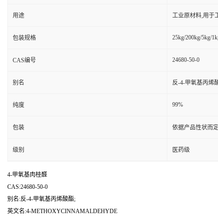
用途
工业原材料,用于
25kg/200kg/5kg/1k
包装规格
24680-50-0
CAS编号
别名
反-4-甲氧基丙烯
99%
纯度
包装
依据产品性状而定
级别
医药级
4-甲氧基肉桂醛
CAS:24680-50-0
别名:反-4-甲氧基丙烯酸酯;
英文名:4-METHOXYCINNAMALDEHYDE