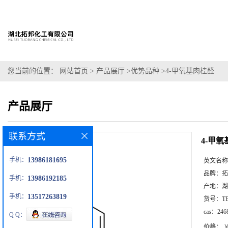
您当前的位置：
网站首页
>
产品展厅
>
优势品种
>
4-甲氧基肉桂醛
产品展厅
联系方式
4-甲
手机：
13986181695
英文名称
品牌：
拓
手机：
13986192185
产地：
湖
手机：
13517263819
货号：
T
cas：
246
Q Q：
价格：
￥