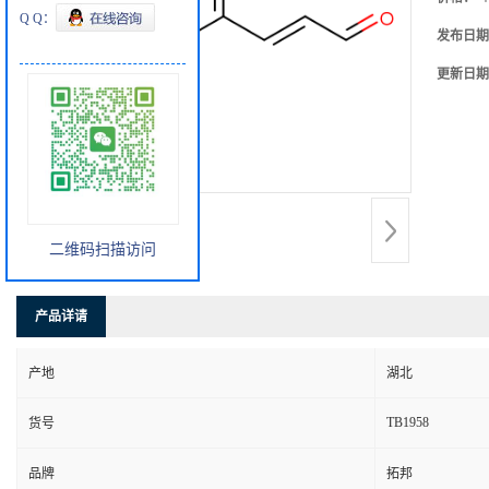
Q Q：
发布日期
更新日期
二维码扫描访问
产品详请
产地
湖北
TB1958
货号
品牌
拓邦